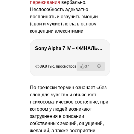
переживания
вербально.
Неспособность адекватно
воспринять и озвучить эмоции
(свои и чужие) легла в основу
концепции алекситимии.
Sony Alpha 7 IV – ФИНАЛЬНЫЙ ОБЗОР
РЕКЛАМА
РЕКЛАМА
РЕКЛАМА
РЕКЛАМА
39.8 тыс. просмотров
37
По-гречески термин означает «без
слов для чувств» и объясняет
психосоматическое состояние, при
котором у людей возникают
затруднения в описании
собственных эмоций, ощущений,
желаний, а также восприятии