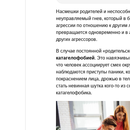
Насмешки родителей и неспособно
неуправляемый гнев, который в 
агрессии по отношению к другим 
превращается одновременно и в а
других агрессоров.
В случае постоянной «родительск
катагелофобией
. Это навязчивы
что человек ассоциирует смех окр
наблюдаются приступы паники, к
покраснением лица, дрожью в те
стать невинная шутка кого-то из
катагелофобика.