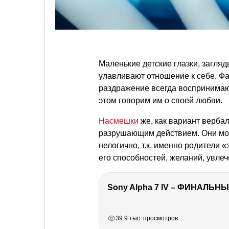
Маленькие детские глазки, загля
улавливают отношение к себе. Ф
раздражение всегда воспринимаю
этом говорим им о своей любви.
Насмешки
же, как вариант верба
разрушающим действием. Они мог
нелогично, т.к. именно родители 
его способностей, желаний, увлеч
Sony Alpha 7 IV – ФИНАЛЬНЫ
РЕКЛАМА
РЕКЛАМА
РЕКЛАМА
39.9 тыс. просмотров