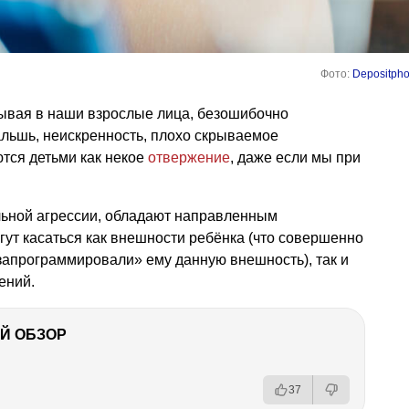
Фото:
Depositpho
дывая в наши взрослые лица, безошибочно
альшь, неискренность, плохо скрываемое
тся детьми как некое
отвержение
, даже если мы при
льной агрессии, обладают направленным
ут касаться как внешности ребёнка (что совершенно
«запрограммировали» ему данную внешность), так и
ений.
Й ОБЗОР
37