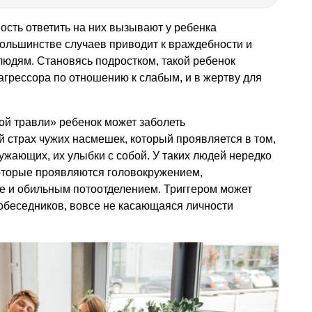
сть ответить на них вызывают у ребенка
большинстве случаев приводит к враждебности и
людям. Становясь подростком, такой ребенок
грессора по отношению к слабым, и в жертву для
ой травли» ребенок может заболеть
й страх чужих насмешек, который проявляется в том,
ужающих, их улыбки с собой. У таких людей нередко
оторые проявляются головокружением,
ле и обильным потоотделением. Триггером может
 собеседников, вовсе не касающаяся личности