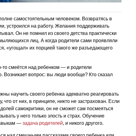
 вполне самостоятельным человеком. Возвратясь в
ии, устроился на работу. Желания поддерживать
ывал. Он не помнил из своего детства практически
хмыляющихся лиц. А когда родители сами проявляли
ся, «угощал» их порцией такого же разъедающего
о-то смеётся над ребенком — и родители
. Возникает вопрос: вы люди вообще? Кто сказал
жны научить своего ребенка адекватно реагировать
 что от них, в принципе, никто не застрахован. Если
 долей самокритики, он не сможет сам посмеяться
зывать у него только злость и страх. Обучение
навыкам —
задача родителей
, и никого другого.
ься над смешными рассказами своего ребенка или