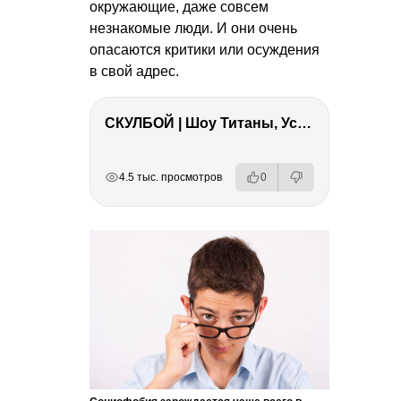
окружающие, даже совсем
незнакомые люди. И они очень
опасаются критики или осуждения
в свой адрес.
СКУЛБОЙ | Шоу Титаны, Усейн Болт, Ларрат, Зашквар!
РЕКЛАМА
РЕКЛАМА
РЕКЛАМА
4.5 тыс. просмотров
0