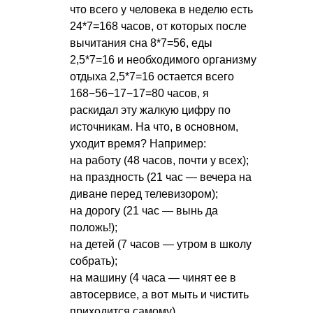
что всего у человека в неделю есть
24*7=168 часов, от которых после
вычитания сна 8*7=56, еды
2,5*7=16 и необходимого организму
отдыха 2,5*7=16 остается всего
168−56−17−17=80 часов, я
раскидал эту жалкую цифру по
источникам. На что, в основном,
уходит время? Например:
на работу (48 часов, почти у всех);
на праздность (21 час — вечера на
диване перед телевизором);
на дорогу (21 час — вынь да
положь!);
на детей (7 часов — утром в школу
собрать);
на машину (4 часа — чинят ее в
автосервисе, а вот мыть и чистить
приходится самому)…