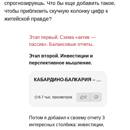
спрогнозируешь. Что бы еще добавить такое,
чтобы приблизить скучную колонку цифр к
житейской правде?
Этап первый. Схема «актив —
пассив». Балансовые отчеты
.
Этап второй. Инвестиции и
перспективное мышление.
КАБАРДИНО-БАЛКАРИЯ – ПУТЕШЕСТВИЕ НА КАВКАЗ часть 3
РЕКЛАМА
РЕКЛАМА
РЕКЛАМА
РЕКЛАМА
6.7 тыс. просмотров
0
Потом я добавил к своему отчету 3
интересных столбика: инвестиции,