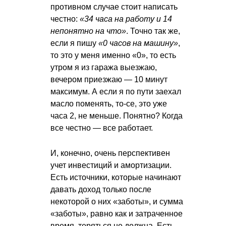
противном случае стоит написать
честно:
«34 часа на работу и 14
непонятно на что»
. Точно так же,
если я пишу
«0 часов на машину»
,
то это у меня именно «0», то есть
утром я из гаража выезжаю,
вечером приезжаю — 10 минут
максимум. А если я по пути заехал
масло поменять, то-се, это уже
часа 2, не меньше. Понятно? Когда
все честно — все работает.
И, конечно, очень перспективен
учет инвестиций и амортизации.
Есть источники, которые начинают
давать доход только после
некоторой о них «заботы», и сумма
«заботы», равно как и затраченное
время, теряться не должна. Есть