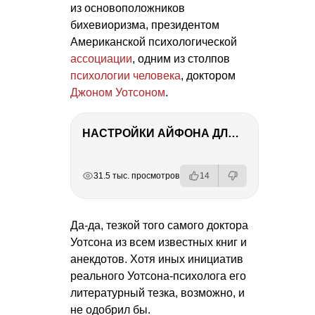
из основоположников
бихевиоризма, президентом
Американской психологической
ассоциации
, одним из столпов
психологии человека
, доктором
Джоном Уотсоном
.
НАСТРОЙКИ АЙФОНА ДЛЯ ФОТО И ВИДЕО
РЕКЛАМА
РЕКЛАМА
РЕКЛАМА
31.5 тыс. просмотров
14
Да-да, тезкой того самого доктора
Уотсона из всем известных книг и
анекдотов. Хотя иных инициатив
реального Уотсона-психолога его
литературный тезка, возможно, и
не одобрил бы.