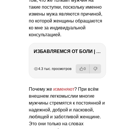
том, что же толкает мужчин на
такие поступки, поскольку именно
измены мужа являются причиной,
по которой женщины обращаются
ко мне за индивидуальной
консультацией.
ИЗБАВЛЯЕМСЯ ОТ БОЛИ | Важность режима и питания
РЕКЛАМА
РЕКЛАМА
РЕКЛАМА
4.3 тыс. просмотров
0
Почему же
изменяют
? При всём
внешнем легкомыслии многие
мужчины стремятся к постоянной и
надежной, доброй и ласковой,
любящей и заботливой женщине.
Это они только на словах