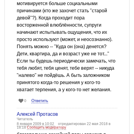
мотивируется больше социальными
причинами (кто же захочет стать "старой
девой"?). Когда проходит пора
восторженной влюблённости, супруги
начинают испытывать ощущения, что их
просто используют (может, и неосознанно).
Понять можно -- "Куда он (она) денется?
Дети, квартира, да и возраст уже не тот..."
Если ты будешь периодически замечать, что
тебя любят, тебя ценят, тебе верят -- никуда
"налево" не пойдёшь. А быть заложником
принятого когда-то решения у кого-то
хватает терпения, а у кого-то нет желания.
Ответить
0
Алексей Протасов
Читатель
8 января 2009 в 10:02
отредактирован 22 мая 2018 в
18:18
Сообщить модератору