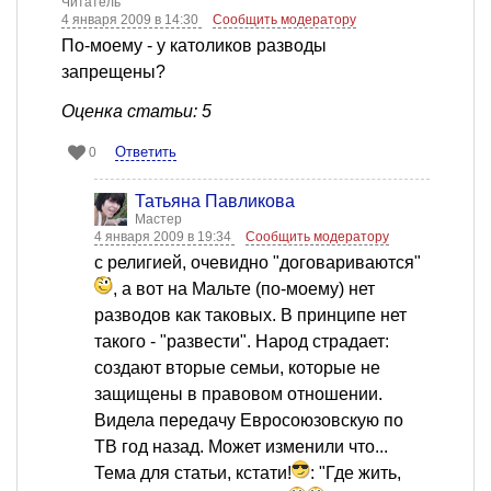
Читатель
4 января 2009 в 14:30
Сообщить модератору
По-моему - у католиков разводы
запрещены?
Оценка статьи: 5
Ответить
0
Татьяна Павликова
Мастер
4 января 2009 в 19:34
Сообщить модератору
с религией, очевидно "договариваются"
, а вот на Мальте (по-моему) нет
разводов как таковых. В принципе нет
такого - "развести". Народ страдает:
создают вторые семьи, которые не
защищены в правовом отношении.
Видела передачу Евросоюзовскую по
ТВ год назад. Может изменили что...
Тема для статьи, кстати!
: "Где жить,