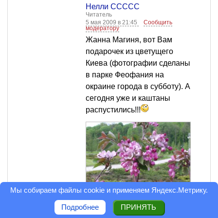
Нелли ССССС
Читатель
5 мая 2009 в 21:45
Сообщить
модератору
Жанна Магиня, вот Вам
подарочек из цветущего
Киева (фотографии сделаны
в парке Феофания на
окраине города в субботу). А
сегодня уже и каштаны
распустились!!!
Мы собираем файлы cookie и применяем
Яндекс.Метрику
.
Подробнее
ПРИНЯТЬ
Оценка статьи: 4