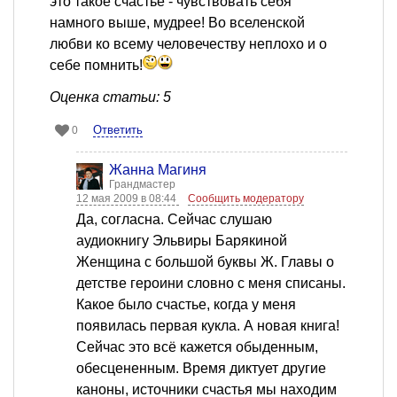
это такое счастье - чувствовать себя
намного выше, мудрее! Во вселенской
любви ко всему человечеству неплохо и о
себе помнить!
Оценка статьи: 5
Ответить
0
Жанна Магиня
Грандмастер
12 мая 2009 в 08:44
Сообщить модератору
Да, согласна. Сейчас слушаю
аудиокнигу Эльвиры Барякиной
Женщина с большой буквы Ж. Главы о
детстве героини словно с меня списаны.
Какое было счастье, когда у меня
появилась первая кукла. А новая книга!
Сейчас это всё кажется обыденным,
обесцененным. Время диктует другие
каноны, источники счастья мы находим