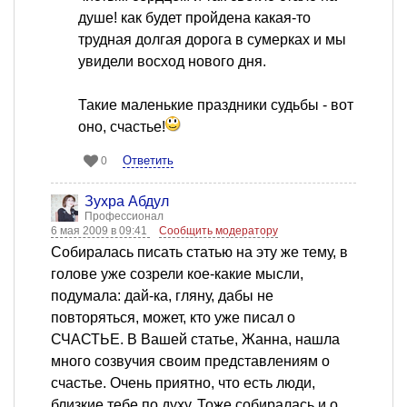
душе! как будет пройдена какая-то
трудная долгая дорога в сумерках и мы
увидели восход нового дня.
Такие маленькие праздники судьбы - вот
оно, счастье!
Ответить
0
Зухра Абдул
Профессионал
6 мая 2009 в 09:41
Сообщить модератору
Собиралась писать статью на эту же тему, в
голове уже созрели кое-какие мысли,
подумала: дай-ка, гляну, дабы не
повторяться, может, кто уже писал о
СЧАСТЬЕ. В Вашей статье, Жанна, нашла
много созвучия своим представлениям о
счастье. Очень приятно, что есть люди,
близкие тебе по духу. Тоже собиралась и о