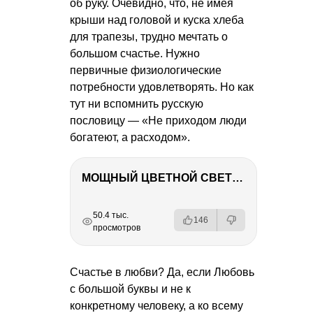
об руку. Очевидно, что, не имея
крыши над головой и куска хлеба
для трапезы, трудно мечтать о
большом счастье. Нужно
первичные физиологические
потребности удовлетворять. Но как
тут ни вспомнить русскую
пословицу — «Не приходом люди
богатеют, а расходом».
МОЩНЫЙ ЦВЕТНОЙ СВЕТ – NANLITE FC-500C
РЕКЛАМА
РЕКЛАМА
РЕКЛАМА
50.4 тыс.
146
просмотров
Счастье в любви? Да, если Любовь
с большой буквы и не к
конкретному человеку, а ко всему