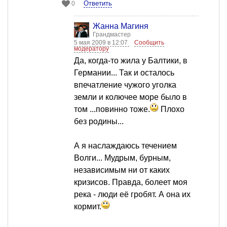
Ответить
0
Жанна Магиня
Грандмастер
5 мая 2009 в 12:07
Сообщить
модератору
Да, когда-то жила у Балтики, в
Германии... Так и осталось
впечатление чужого уголка
земли и колючее море было в
том ...повинно тоже.
Плохо
без родины...
А я наслаждаюсь течением
Волги... Мудрым, бурным,
независимым ни от каких
кризисов. Правда, болеет моя
река - люди её гробят. А она их
кормит.