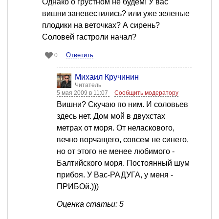
Однако о грустном не будем! У вас
вишни заневестились? или уже зеленые
плодики на веточках? А сирень?
Соловей гастроли начал?
Ответить
0
Михаил Кручинин
Читатель
5 мая 2009 в 11:07
Сообщить модератору
Вишни? Скучаю по ним. И соловьев
здесь нет. Дом мой в двухстах
метрах от моря. От неласкового,
вечно ворчащего, совсем не синего,
но от этого не менее любимого -
Балтийского моря. Постоянный шум
прибоя. У Вас-РАДУГА, у меня -
ПРИБОй.)))
Оценка статьи: 5