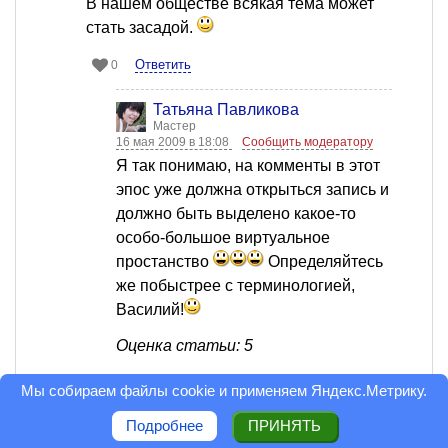
В нашем обществе всякая тема может
стать засадой.
Ответить
0
Татьяна Павликова
Мастер
16 мая 2009 в 18:08
Сообщить модератору
Я так понимаю, на комменты в этот
эпос уже должна открыться запись и
должно быть выделено какое-то
особо-большое виртуальное
простанство
Определяйтесь
же побыстрее с терминологией,
Василий!
Оценка статьи: 5
Ответить
0
Мы собираем файлы cookie и применяем
Яндекс.Метрику
.
Подробнее
ПРИНЯТЬ
Галя Константинова
Грандмастер