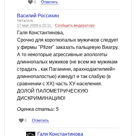
Ответить
0
Василий Россихин
Читатель
17 мая 2009 в 20:11
Сообщить модератору
Галя Константинова,
Срочно для короткопалых мужичков следует
у фирмы "Pfizer" заказать пальцевую Виагру.
А то некоторые агрессивные апологеты
длиннопалых мужиков (не всем же мужикам
страдать , как Паганини, арахнодактилией=
длиннопалостью) изведут и так слабую (в
сравнении с ХХ) часть ХУ-населения.
ДОЛОЙ ПАЛОМЕТРИЧЕСКУЮ
ДИСКРИМИНАЦИЮ!
Оценка статьи: 5
Ответить
0
Галя Константинова