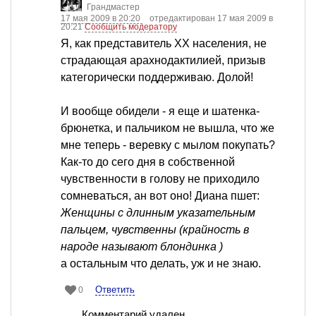
Грандмастер
17 мая 2009 в 20:20
отредактирован 17 мая 2009 в
20:21
Сообщить модератору
Я, как представитель ХХ населения, не
страдающая арахнодактилией, призыв
категорически поддерживаю. Долой!
И вообще обидели - я еще и шатенка-
брюнетка, и пальчиком не вышла, что же
мне теперь - веревку с мылом покупать?
Как-то до сего дня в собственной
чувственности в голову не приходило
сомневаться, ан вот оно! Диана пшет:
Женщины с длинным указательным
пальцем, чувственны (крайность в
народе называют блондинка )
а остальным что делать, уж и не знаю.
Ответить
0
Комментарий удален