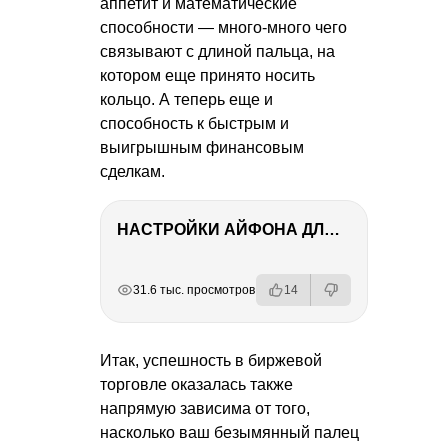
аппетит и математичеcкие
способности — много-много чего
связывают с длиной пальца, на
котором еще принято носить
кольцо. А теперь еще и
способность к быстрым и
выигрышным финансовым
сделкам.
НАСТРОЙКИ АЙФОНА ДЛЯ ФОТО И ВИДЕО
РЕКЛАМА
РЕКЛАМА
РЕКЛАМА
31.6 тыс. просмотров
14
Итак, успешность в биржевой
торговле оказалась также
напрямую зависима от того,
насколько ваш безымянный палец