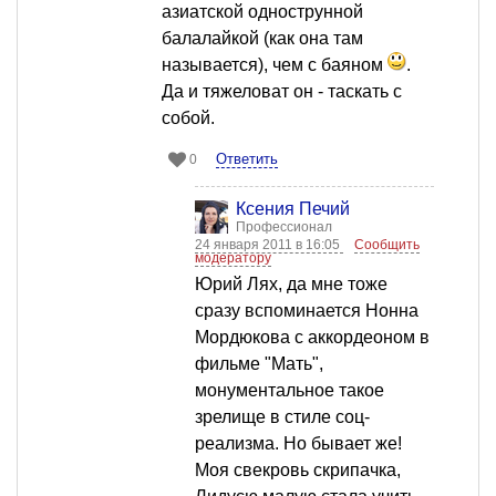
азиатской однострунной
балалайкой (как она там
называется), чем с баяном
.
Да и тяжеловат он - таскать с
собой.
Ответить
0
Ксения Печий
Профессионал
24 января 2011 в 16:05
Сообщить
модератору
Юрий Лях, да мне тоже
сразу вспоминается Нонна
Мордюкова с аккордеоном в
фильме "Мать",
монументальное такое
зрелище в стиле соц-
реализма. Но бывает же!
Моя свекровь скрипачка,