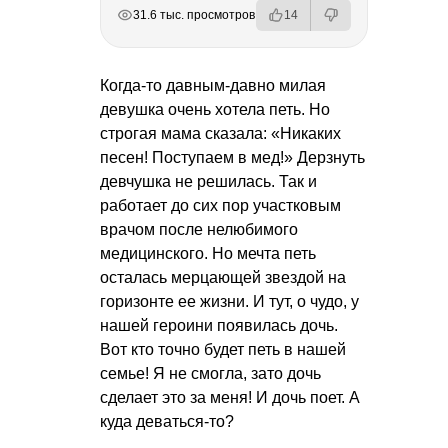
РЕКЛАМА
РЕКЛАМА
РЕКЛАМА
РЕКЛАМА
31.6 тыс. просмотров
14
Когда-то давным-давно милая
девушка очень хотела петь. Но
строгая мама сказала: «Никаких
песен! Поступаем в мед!» Дерзнуть
девчушка не решилась. Так и
работает до сих пор участковым
врачом после нелюбимого
медицинского. Но мечта петь
осталась мерцающей звездой на
горизонте ее жизни. И тут, о чудо, у
нашей героини появилась дочь.
Вот кто точно будет петь в нашей
семье! Я не смогла, зато дочь
сделает это за меня! И дочь поет. А
куда деваться-то?