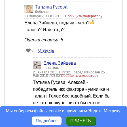
Татьяна Гусева
Дебютант
21 января 2011 в 19:15
Сообщить модератору
Елена Зайцева, подачи - чего?
.
Голоса? Или отца?
Оценка статьи: 5
Ответить
0
Елена Зайцева
Читатель
21 января 2011 в 19:32
отредактирован 25
мая 2018 в 08:03
Сообщить модератору
Татьяна Гусева, Алексей -
победитель икс фактора - умничка и
талант. Голос бесподобный. Если бы
не этот конкурс, никто бы его не
узнал бы... Алексей занимается
Мы собираем файлы cookie и применяем
Яндекс.Метрику
.
именно, чем хочет. А теперь вот ещё
Подробнее
ПРИНЯТЬ
и отцу поможет лечиться.