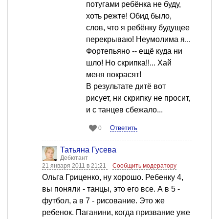
потугами ребёнка не буду,
хоть режте! Обид было,
слов, что я ребёнку будущее
перекрываю! Неумолима я...
Фортепьяно -- ещё куда ни
шло! Но скрипка!!... Хай
меня покрасят!
В результате дитё вот
рисует, ни скрипку не просит,
и с танцев сбежало...
Ответить
0
Татьяна Гусева
Дебютант
21 января 2011 в 21:21
Сообщить модератору
Ольга Гриценко, ну хорошо. Ребенку 4,
вы поняли - танцы, это его все. А в 5 -
футбол, а в 7 - рисование. Это же
ребенок. Паганини, когда призвание уже