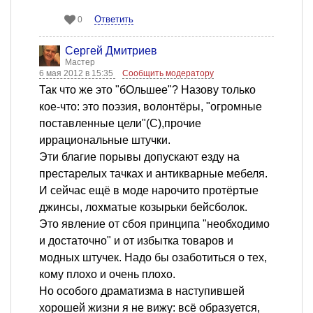
Ответить
0
Сергей Дмитриев
Мастер
6 мая 2012 в 15:35
Сообщить модератору
Так что же это "бОльшее"? Назову только
кое-что: это поэзия, волонтёры, "огромные
поставленные цели"(С),прочие
иррациональные штучки.
Эти благие порывы допускают езду на
престарелых тачках и антикварные мебеля.
И сейчас ещё в моде нарочито протёртые
джинсы, лохматые козырьки бейсболок.
Это явление от сбоя принципа "необходимо
и достаточно" и от избытка товаров и
модных штучек. Надо бы озаботиться о тех,
кому плохо и очень плохо.
Но особого драматизма в наступившей
хорошей жизни я не вижу: всё образуется,