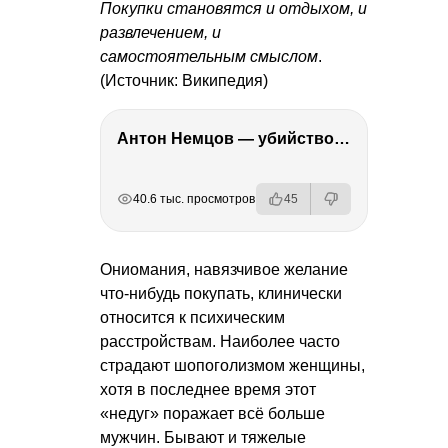
Покупки становятся и отдыхом, и
развлечением, и
самостоятельным смыслом
.
(Источник: Википедия)
Антон Немцов — убийство Бориса Немцова, переезд в Дубай, семья и политика
РЕКЛАМА
РЕКЛАМА
РЕКЛАМА
РЕКЛАМА
40.6 тыс. просмотров
45
Ониомания, навязчивое желание
что-нибудь покупать, клинически
относится к психическим
расстройствам. Наиболее часто
страдают шопоголизмом женщины,
хотя в последнее время этот
«недуг» поражает всё больше
мужчин. Бывают и тяжелые