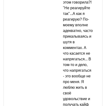
этом говорила?!
"Не реагируйте
так"...А как я
реагирую? По-
моему вполне
адекватно, часто
прикалываясь и
шутя в
комментах. А
что касается не
напрягаться... В
том-то и дело,
что напрягаться
- это вообще не
про меня. Я
люблю жить в
своё
удовольствие и
получать кайф