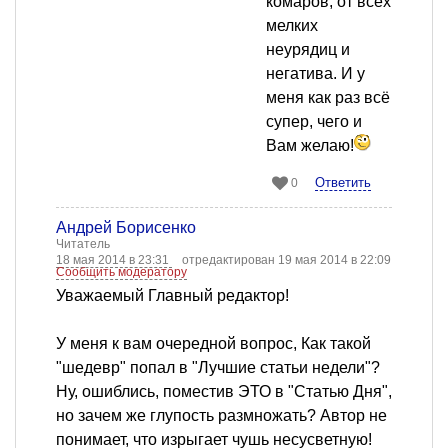
комаров, от всех
мелких
неурядиц и
негатива. И у
меня как раз всё
супер, чего и
Вам желаю!
Ответить
0
Андрей Борисенко
Читатель
18 мая 2014 в 23:31
отредактирован 19 мая 2014 в 22:09
Сообщить модератору
Уважаемый Главный редактор!
У меня к вам очередной вопрос, Как такой
"шедевр" попал в "Лучшие статьи недели"?
Ну, ошиблись, поместив ЭТО в "Статью Дня",
но зачем же глупость размножать? Автор не
понимает, что изрыгает чушь несусветную!