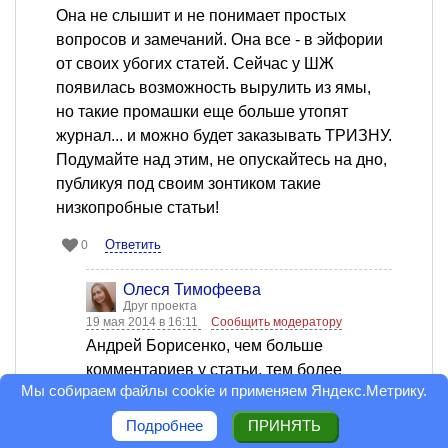
Она не слышит и не понимает простых
вопросов и замечаний. Она все - в эйфории
от своих убогих статей. Сейчас у ШЖ
появилась возможность вырулить из ямы,
но такие промашки еще больше утопят
журнал... и можно будет заказывать ТРИЗНУ.
Подумайте над этим, не опускайтесь на дно,
публикуя под своим зонтиком такие
низкопробные статьи!
Ответить
0
Олеся Тимофеева
Друг проекта
19 мая 2014 в 16:11
Сообщить модератору
Андрей Борисенко, чем больше
комментариев у статьи, тем более
Мы собираем файлы cookie и применяем
Яндекс.Метрику
.
полезной считают её поисковики и
автоматические системы отслеживания
Подробнее
ПРИНЯТЬ
контента.