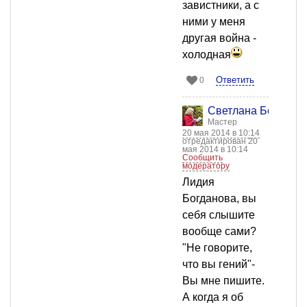
завистники, а с
ними у меня
другая война -
холодная
Ответить
0
Светлана Боженко
Мастер
20 мая 2014 в 10:14
отредактирован 20
мая 2014 в 10:14
Сообщить
модератору
Лидия
Богданова, вы
себя слышите
вообще сами?
"Не говорите,
что вы гений"-
Вы мне пишите.
А когда я об