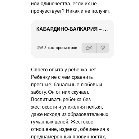
или одиночества, если их не
прочувствует? Никак и не получит.
КАБАРДИНО-БАЛКАРИЯ – ПУТЕШЕСТВИЕ НА КАВКАЗ часть 3
РЕКЛАМА
РЕКЛАМА
РЕКЛАМА
РЕКЛАМА
РЕКЛАМА
6.8 тыс. просмотров
0
Своего опыта у ребенка нет.
Ребенку не с чем сравнить
пресные, банальные любовь и
заботу. Он от них скучает.
Воспитывать ребенка без
жестокости и унижения нельзя,
даже исходя из образовательных
гуманных целей. Жестокое
отношение, издевки, обвинения в
преднамеренных провинностях,