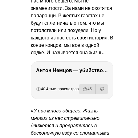
нас много общего. Мы не
знаменитости. За нами не охотятся
папарацци. В желтых газетах не
будут сплетничать о том, что мы
потолстели или похудели. Но у
каждого из нас есть своя история. В
конце концов, мы все в одной
лодке. И называется она жизнь.
Антон Немцов — убийство Бориса Немцова, переезд в Дубай, семья и политика
РЕКЛАМА
РЕКЛАМА
РЕКЛАМА
40.4 тыс. просмотров
45
«У нас много общего. Жизнь
многих из нас стремительно
движется и превратилась в
бесконечную езду со сломанными