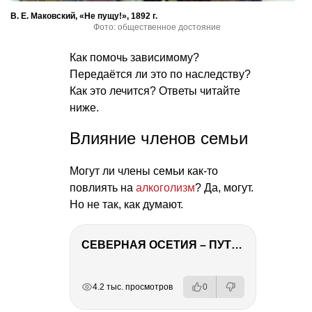
В. Е. Маковский, «Не пущу!», 1892 г.
Фото: общественное достояние
Как помочь зависимому?
Передаётся ли это по наследству?
Как это лечится? Ответы читайте
ниже.
Влияние членов семьи
Могут ли члены семьи как-то
повлиять на
алкоголизм
? Да, могут.
Но не так, как думают.
СЕВЕРНАЯ ОСЕТИЯ – ПУТЕШЕСТВИЕ НА КАВКАЗ часть 4
РЕКЛАМА
РЕКЛАМА
РЕКЛАМА
РЕКЛАМА
4.2 тыс. просмотров
0