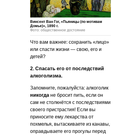
Винсент Ван Гог, «Пьяницы (по мотивам
Домье)», 1890 г.
Фото: общественное достояние
Что вам важнее: сохранить «лицо»
или спасти жизни — свою, его и
детей?
2. Спасать его от последствий
алкоголизма.
Запомните, пожалуйста: алкоголик
никогда
не бросит пить, если он
сам не столкнётся с последствиями
своего пристрастия! Если вы
приносите ему лекарства от
похмелья, вытаскиваете из канавы,
оправдываете его прогулы перед