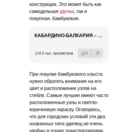
конструкции. Это может быть как
самодельная
удочка
, так и
покупная, бамбуковая.
КАБАРДИНО-БАЛКАРИЯ – ПУТЕШЕСТВИЕ НА КАВКАЗ часть 3
РЕКЛАМА
РЕКЛАМА
РЕКЛАМА
6.5 тыс. просмотров
0
При покупке бамбукового хлыста
нужно обратить внимание на его
цвет и расположение узлов на
стебле. Самые лучшие имеют часто
расположенные узлы и светло-
коричневую окраску. Оговорюсь,
что для городских условий эти два
названных типа удилищ не очень
удобны в плане транспортировки.