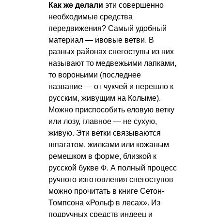
Как же делали
эти совершенно
необходимые средства
передвижения? Самый удобный
материал — ивовые ветви. В
разных районах снегоступы из них
называют то медвежьими лапками,
то вороньими (последнее
название — от чукчей и перешло к
русским, живущим на Колыме).
Можно приспособить еловую ветку
или лозу, главное — не сухую,
живую. Эти ветки связываются
шпагатом, жилками или кожаным
ремешком в форме, близкой к
русской букве Ф. А полный процесс
ручного изготовления снегоступов
можно прочитать в книге Сетон-
Томпсона «Рольф в лесах». Из
подручных средств индеец и