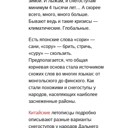
зимой. И лыжам, и снегоступам
минимум 4 тысячи лет… А скорее
всего, много, много больше.
Бывают ведь и такие кризисы —
климатические. Глобальные.
Есть японские слова «сори» —
сани, «сору» — брить, стричь,
«суру» — скользить.
Предполагается, что общая
корневая основа стала источником
схожих слов во многих языках: от
монгольского до финского. Как
стали похожими и снегоступы у
народов, населяющих наиболее
заснеженные районы.
Китайские
летописцы подробно
описывают разные варианты
снегоступов у народов Дальнего