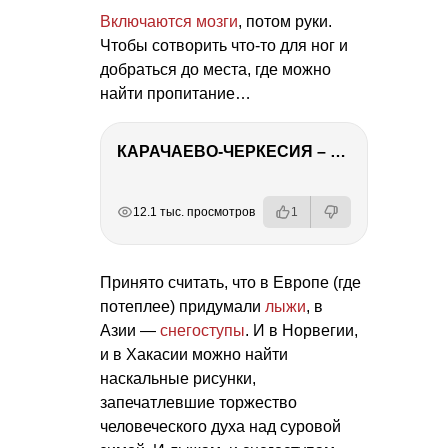
Включаются мозги
, потом руки.
Чтобы сотворить что-то для ног и
добраться до места, где можно
найти пропитание…
КАРАЧАЕВО-ЧЕРКЕСИЯ – ПУТЕШЕСТВИЕ НА КАВКАЗ часть 2
РЕКЛАМА
РЕКЛАМА
РЕКЛАМА
12.1 тыс. просмотров
1
Принято считать, что в Европе (где
потеплее) придумали
лыжи
, в
Азии —
снегоступы
. И в Норвегии,
и в Хакасии можно найти
наскальные рисунки,
запечатлевшие торжество
человеческого духа над суровой