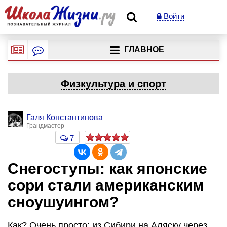
Войти
ГЛАВНОЕ
Физкультура и спорт
Галя Константинова
Грандмастер
7
Снегоступы: как японские
сори стали американским
сноушуингом?
Как? Очень просто: из Сибири на Аляску через