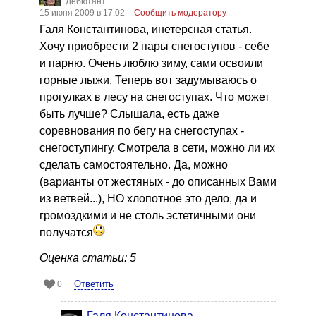
Дебютант
15 июня 2009 в 17:02
Сообщить модератору
Галя Константинова, инетерсная статья.
Хочу приобрести 2 пары снегоступов - себе
и парню. Очень люблю зиму, сами освоили
горные лыжи. Теперь вот задумываюсь о
прогулках в лесу на снегоступах. Что может
быть лучше? Слышала, есть даже
соревнования по бегу на снегоступах -
снегоступингу. Смотрела в сети, можно ли их
сделать самостоятельно. Да, можно
(варианты от жестяных - до описанных Вами
из ветвей...), НО хлопотное это дело, да и
громоздкими и не столь эстетичными они
получатся
Оценка статьи: 5
Ответить
0
Галя Константинова