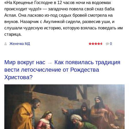
«На Крещенье Господне в 12 часов ночи на водоемах
происходит чудо!» — загадочно повела свой сказ баба
Аглая. Она ласково из-под седых бровей смотрела на
внуков. Назарчик с Акулинкой сидели, развесив уши, и
слушали чудесную историю, которую взялась поведать им
старица.
Женечка МД
0
Мир вокруг нас
→
Как появилась традиция
вести летосчисление от Рождества
Христова?