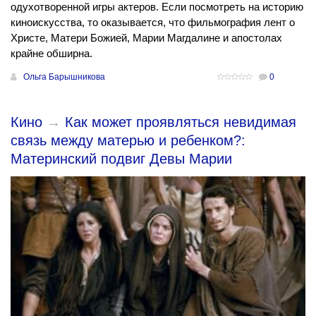
одухотворенной игры актеров. Если посмотреть на историю
киноискусства, то оказывается, что фильмография лент о
Христе, Матери Божией, Марии Магдалине и апостолах
крайне обширна.
Ольга Барышникова
0
Кино
→
Как может проявляться невидимая
связь между матерью и ребенком?:
Материнский подвиг Девы Марии