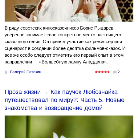
В ряду советских киносказочников Борис Рыцарев
уверенно занимает свое конкретное место настоящего
сказочного гения. Он принял участие как режиссер или
сценарист в создании более десятка фильмов-сказок. И
все же особо следует отметить его первый опыт в этом
направлении — «Волшебную лампу Аладдина».
Валерий Сатокин
2
Проза жизни
→
Как паучок Любознайка
путешествовал по миру?: Часть 5. Новые
знакомства и возвращение домой