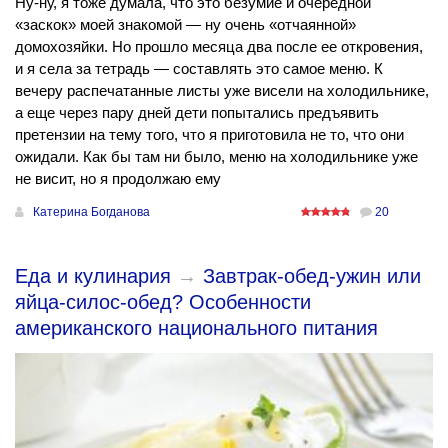
Ну-ну, я тоже думала, что это безумие и очередной
«заскок» моей знакомой — ну очень «отчаянной»
домохозяйки. Но прошло месяца два после ее откровения,
и я села за тетрадь — составлять это самое меню. К
вечеру распечатанные листы уже висели на холодильнике,
а еще через пару дней дети попытались предъявить
претензии на тему того, что я приготовила не то, что они
ожидали. Как бы там ни было, меню на холодильнике уже
не висит, но я продолжаю ему
Катерина Богданова
20
Еда и кулинария
→
Завтрак-обед-ужин или
яйца-силос-обед? Особенности
американского национального питания