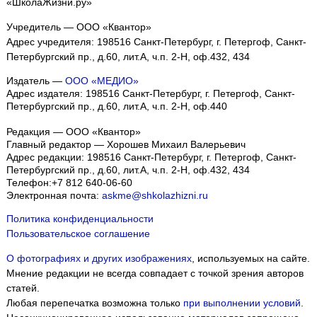
«ШколаЖизни.ру»
Учредитель — ООО «Квантор»
Адрес учредителя: 198516 Санкт-Петербург, г. Петергоф, Санкт-
Петербургский пр., д.60, лит.А, ч.п. 2-Н, оф.432, 434
Издатель —
ООО «МЕДИО»
Адрес издателя: 198516 Санкт-Петербург, г. Петергоф, Санкт-
Петербургский пр., д.60, лит.А, ч.п. 2-Н, оф.440
Редакция — ООО «Квантор»
Главный редактор — Хорошев Михаил Валерьевич
Адрес редакции:
198516
Санкт-Петербург, г. Петергоф
,
Санкт-
Петербургский пр., д.60, лит.А, ч.п. 2-Н, оф.432, 434
Телефон:
+7 812 640-06-60
Электронная почта:
askme@shkolazhizni.ru
Политика конфиденциальности
Пользовательское соглашение
О фотографиях и других изображениях
, используемых на сайте.
Мнение редакции не всегда совпадает с точкой зрения авторов
статей.
Любая перепечатка возможна только
при выполнении условий
.