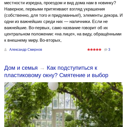
местности изредка, проездом и вид дома нам в новинку?
Наверное, первыми притягивают взгляд украшения
(собственно, для того и придуманные!), элементы декора. И
одни из важнейших среди них — наличники. Если не
важнейшие. Во-первых, само название говорит об их
центральном положении: «на лице», на виду, обращёнными
к внешнему миру. Во-вторых,
Александр Смирнов
3
Дом и семья
→
Как подступиться к
пластиковому окну? Смятение и выбор