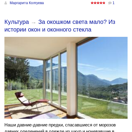
Маргарита Колгуева
1
Культура
→
За окошком света мало? Из
истории окон и оконного стекла
Наши давние-давние предки, спасавшиеся от морозов
давних оледенений в одежде из шкур и ночевавшие в