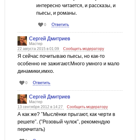
интересно читается, и рассказы, и
пьесы, и романы.
Ответить
0
Сергей Дмитриев
Мастер
22 августа 2015 в 01:09
Сообщить модератору
Я сейчас почитываю пьесы, но как-то
особенно не зажигают.Много умного и мало
динамики,имхо.
Ответить
0
Сергей Дмитриев
Мастер
13 сентября 2012 в 14:27
Сообщить модератору
А как же? "Мыслёнки прыгают, как черти в
решете". ("Розовый чулок", рекомендую
перечитать)