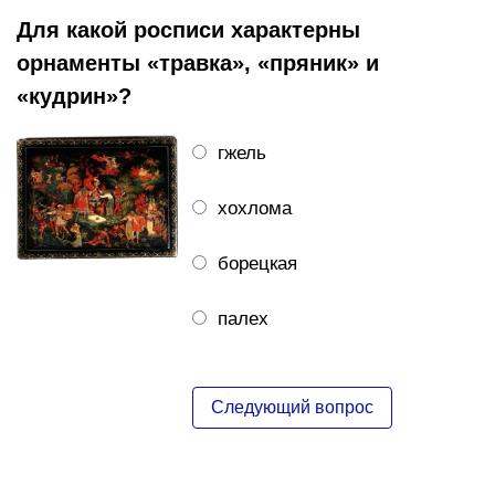
Для какой росписи характерны
орнаменты «травка», «пряник» и
«кудрин»?
гжель
хохлома
борецкая
палех