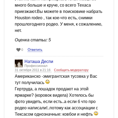
много больше и круче, со всего Техаса
приезжают.Вы можете в поисковике набрать
Houston rodeo , так кое-что есть, снимки
прошлогоднего родео. У меня, к сожалению,
нет.
Оценка статьи: 5
Ответить
0
Наташа Деспи
Профессионал
31 октября 2011 в 21:16
Сообщить модератору
Американско -эмигрантская тусовка у Вас
тут получилась
Гертруда, а лошадок продают на этой
ярмарке? (коровок видела) Хотелось бы
фото увидеть, если есть..а если б что про
родео написали!..потому как ассоциации с
Тексасом однозначные: ковбои и нефть