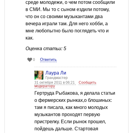
среде молодежи, о чем потом сообщили
в СМИ. Мы то с сыном ездили потому,
что он со своими музыкантами два
вечера играли там. Для него хобби, а
мне любопытно было поглядеть что и
как.
Оценка статьи: 5
Ответить
0
Лаура Ли
Грандмастер
31 октября 2011 в 06:21
Сообщить
модератору
Гертруда Рыбакова, я делала статьи
о фермерских рынках,о блошиных:
там я писала, как много молодых
музыкантов проходят первую
пристрелку. Если рынок прошел,
пойдешь дальше. Стартовая