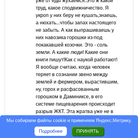
уже от еды жухаемся.Это ж какой
труд, какое сподвижничество. Я
укроп у них беру не кушать,знаешь,
а нюхать...чтобы запах настоящего
не забыть. А как выпрашиваешь у
них навозика горошки из-под
покакавшей козочки. Это - соль
земли. А какие люди! Какие они
книги пишут!Как с наукой работают!
Я вообще считаю, когда человек
теряет в сознании звено между
землей и фермером, вырастившим,
ну, горох и расфасованным
горошком в Даминиксе, в его
системе пищеварения происходит
разрыв ЖКТ. Эта жратва уже не в
пользу. Это заправка топливом, а не
Мы собираем файлы cookie и применяем
Яндекс.Метрику
.
еда. А вот с рынка, от крестьянина
Подробнее
ПРИНЯТЬ
принесешь (не всем везет