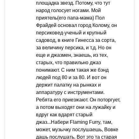
площадка звезд. Потому, что тут
народ голосует ногами. Мой
приятель(его папа-мама) Пол
Фрайдей основал город Колому, он
персиковед-ученый и крупный
садовод, в книге Гинесса за сорта,
за величину персика, и т.д. Но он
еще и джазмен, знаешь, из тех,
старых, что правильно джаз
понимают. С ним такая же бэнд
людей под 80 и за 80. И вот он
держит палатку на рынках и
аппаратуру с инструментами.
Ребята его приезжают. Он поторгует,
а потом выходят они на лужайку и
вдруг как вдарят старый
джаз...Набери Flaming Furry, там,
может, музычку послушаешь, Вовке
дашь послушать. Вот это та старая