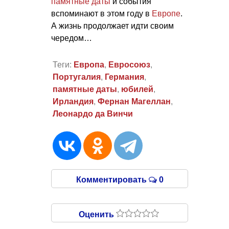
памятные даты
и события
вспоминают в этом году в
Европе
.
А жизнь продолжает идти своим
чередом…
Теги:
Европа
,
Евросоюз
,
Португалия
,
Германия
,
памятные даты
,
юбилей
,
Ирландия
,
Фернан Магеллан
,
Леонардо да Винчи
Комментировать
0
Оценить