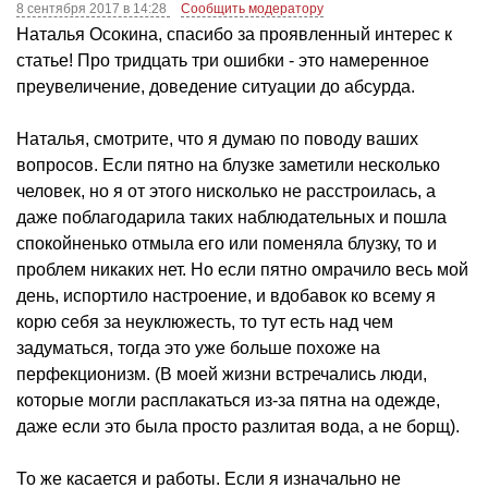
8 сентября 2017 в 14:28
Сообщить модератору
Наталья Осокина, спасибо за проявленный интерес к
статье! Про тридцать три ошибки - это намеренное
преувеличение, доведение ситуации до абсурда.
Наталья, смотрите, что я думаю по поводу ваших
вопросов. Если пятно на блузке заметили несколько
человек, но я от этого нисколько не расстроилась, а
даже поблагодарила таких наблюдательных и пошла
спокойненько отмыла его или поменяла блузку, то и
проблем никаких нет. Но если пятно омрачило весь мой
день, испортило настроение, и вдобавок ко всему я
корю себя за неуклюжесть, то тут есть над чем
задуматься, тогда это уже больше похоже на
перфекционизм. (В моей жизни встречались люди,
которые могли расплакаться из-за пятна на одежде,
даже если это была просто разлитая вода, а не борщ).
То же касается и работы. Если я изначально не