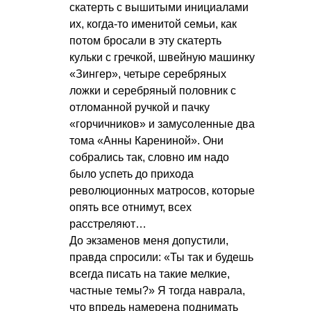
скатерть с вышитыми инициалами
их, когда-то именитой семьи, как
потом бросали в эту скатерть
кульки с гречкой, швейную машинку
«Зингер», четыре серебряных
ложки и серебряный половник с
отломанной ручкой и пачку
«горчичников» и замусоленные два
тома «Анны Карениной». Они
собрались так, словно им надо
было успеть до прихода
революционных матросов, которые
опять все отнимут, всех
расстреляют…
До экзаменов меня допустили,
правда спросили: «Ты так и будешь
всегда писать на такие мелкие,
частные темы?» Я тогда наврала,
что впредь намерена поднимать