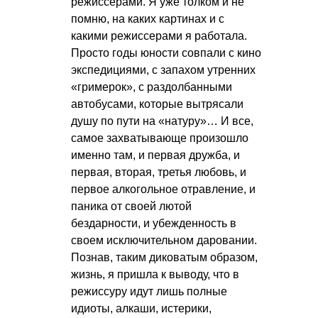
режиссерами. Я уже толком и не
помню, на каких картинах и с
какими режиссерами я работала.
Просто годы юности совпали с кино
экспедициями, с запахом утренних
«гримерок», с раздолбанными
автобусами, которые вытрясали
душу по пути на «натуру»… И все,
самое захватывающе произошло
именно там, и первая дружба, и
первая, вторая, третья любовь, и
первое алкогольное отравление, и
паника от своей лютой
бездарности, и убежденность в
своем исключительном даровании.
Познав, таким диковатым образом,
жизнь, я пришла к выводу, что в
режиссуру идут лишь полные
идиоты, алкаши, истерики,