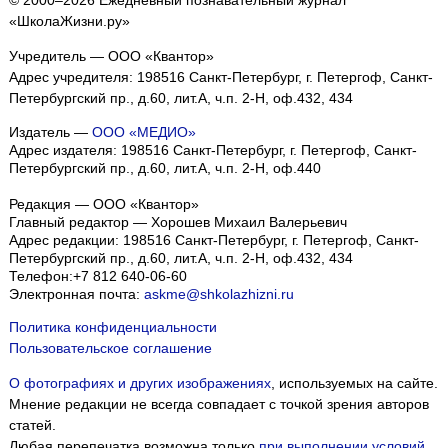
© 2000–2026 Ежедневный познавательный журнал
«ШколаЖизни.ру»
Учредитель — ООО «Квантор»
Адрес учредителя: 198516 Санкт-Петербург, г. Петергоф, Санкт-
Петербургский пр., д.60, лит.А, ч.п. 2-Н, оф.432, 434
Издатель —
ООО «МЕДИО»
Адрес издателя: 198516 Санкт-Петербург, г. Петергоф, Санкт-
Петербургский пр., д.60, лит.А, ч.п. 2-Н, оф.440
Редакция — ООО «Квантор»
Главный редактор — Хорошев Михаил Валерьевич
Адрес редакции:
198516
Санкт-Петербург, г. Петергоф
,
Санкт-
Петербургский пр., д.60, лит.А, ч.п. 2-Н, оф.432, 434
Телефон:
+7 812 640-06-60
Электронная почта:
askme@shkolazhizni.ru
Политика конфиденциальности
Пользовательское соглашение
О фотографиях и других изображениях
, используемых на сайте.
Мнение редакции не всегда совпадает с точкой зрения авторов
статей.
Любая перепечатка возможна только
при выполнении условий
.