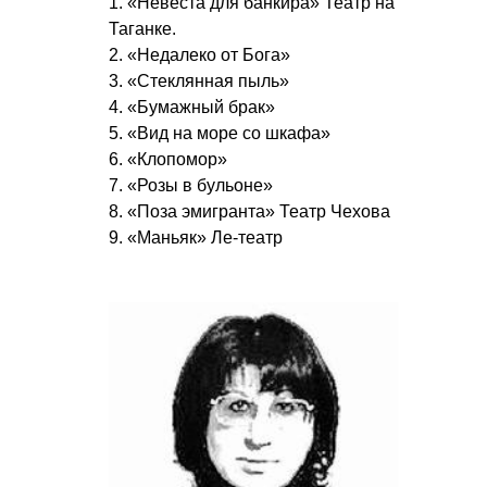
1. «Невеста для банкира» Театр на
Таганке.
2. «Недалеко от Бога»
3. «Стеклянная пыль»
4. «Бумажный брак»
5. «Вид на море со шкафа»
6. «Клопомор»
7. «Розы в бульоне»
8. «Поза эмигранта» Театр Чехова
9. «Маньяк» Ле-театр