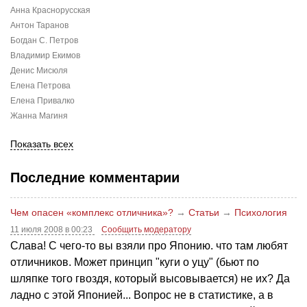
Анна Краснорусская
Антон Таранов
Богдан С. Петров
Владимир Екимов
Денис Мисюля
Елена Петрова
Елена Привалко
Жанна Магиня
Показать всех
Последние комментарии
Чем опасен «комплекс отличника»?
→
Статьи
→
Психология
11 июля 2008 в 00:23
Сообщить модератору
Слава! С чего-то вы взяли про Японию. что там любят
отличников. Может принцип "куги о уцу" (бьют по
шляпке того гвоздя, который высовывается) не их? Да
ладно с этой Японией... Вопрос не в статистике, а в