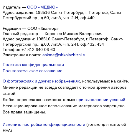
Издатель —
ООО «МЕДИО»
Адрес издателя: 198516 Санкт-Петербург, г. Петергоф, Санкт-
Петербургский пр., д.60, лит.А, ч.п. 2-Н, оф.440
Редакция — ООО «Квантор»
Главный редактор — Хорошев Михаил Валерьевич
Адрес редакции:
198516
Санкт-Петербург, г. Петергоф
,
Санкт-
Петербургский пр., д.60, лит.А, ч.п. 2-Н, оф.432, 434
Телефон:
+7 812 640-06-60
Электронная почта:
askme@shkolazhizni.ru
Политика конфиденциальности
Пользовательское соглашение
О фотографиях и других изображениях
, используемых на сайте.
Мнение редакции не всегда совпадает с точкой зрения авторов
статей.
Любая перепечатка возможна только
при выполнении условий
.
Несанкционированное использование материалов запрещено.
Все права защищены.
Изменить настройки конфиденциальности
(только для жителей
EEA)