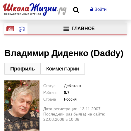
Войти
ГЛАВНОЕ
Владимир Диденко (Daddy)
Профиль
Комментарии
Статус
Дебютант
Рейтинг
9.7
Страна
Россия
Дата регистрации: 13.11.2007
Последний раз был(а) на сайте:
22.08.2008 в 10:36