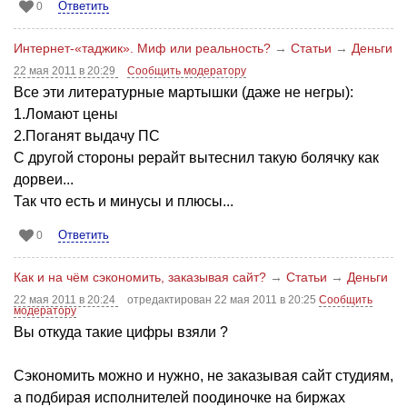
Ответить
0
Интернет-«таджик». Миф или реальность?
→
Статьи
→
Деньги
22 мая 2011 в 20:29
Сообщить модератору
Все эти литературные мартышки (даже не негры):
1.Ломают цены
2.Поганят выдачу ПС
С другой стороны рерайт вытеснил такую болячку как
дорвеи...
Так что есть и минусы и плюсы...
Ответить
0
Как и на чём сэкономить, заказывая сайт?
→
Статьи
→
Деньги
22 мая 2011 в 20:24
отредактирован 22 мая 2011 в 20:25
Сообщить
модератору
Вы откуда такие цифры взяли ?
Сэкономить можно и нужно, не заказывая сайт студиям,
а подбирая исполнителей поодиночке на биржах