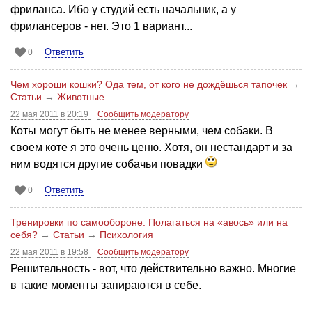
фриланса. Ибо у студий есть начальник, а у
фрилансеров - нет. Это 1 вариант...
Ответить
0
Чем хороши кошки? Ода тем, от кого не дождёшься тапочек
→
Статьи
→
Животные
22 мая 2011 в 20:19
Сообщить модератору
Коты могут быть не менее верными, чем собаки. В
своем коте я это очень ценю. Хотя, он нестандарт и за
ним водятся другие собачьи повадки
Ответить
0
Тренировки по самообороне. Полагаться на «авось» или на
себя?
→
Статьи
→
Психология
22 мая 2011 в 19:58
Сообщить модератору
Решительность - вот, что действительно важно. Многие
в такие моменты запираются в себе.