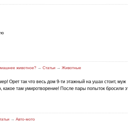
ую
домашнее животное?
→
Статьи
→
Животные
р! Орет так что весь дом 9-ти этажный на ушах стоит, муж
, какое там умиротворение! После пары попыток бросили э
татьи
→
Авто-мото