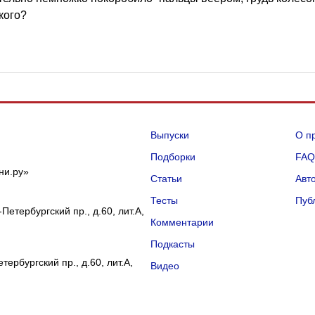
кого?
Выпуски
О п
Подборки
FA
ни.ру»
Статьи
Авт
Тесты
Пуб
Петербургский пр., д.60, лит.А,
Комментарии
Подкасты
ербургский пр., д.60, лит.А,
Видео