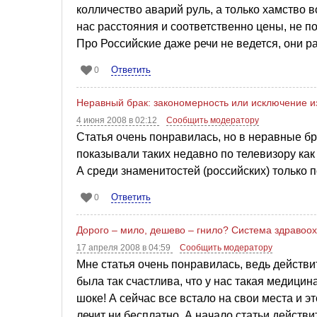
колличество аварий руль, а только хамство 
нас расстояния и соответственно цены, не 
Про Российские даже речи не ведется, они р
Ответить
0
Неравный брак: закономерность или исключение и
4 июня 2008 в 02:12
Сообщить модератору
Статья очень понравилась, но в неравные бр
показывали таких недавно по телевизору как 
А среди знаменитостей (российских) только п
Ответить
0
Дорого – мило, дешево – гнило? Система здраво
17 апреля 2008 в 04:59
Сообщить модератору
Мне статья очень понравилась, ведь действи
была так счастлива, что у нас такая медицин
шоке! А сейчас все встало на свои места и эт
лечит ни бесплатно. А начало статьи действ