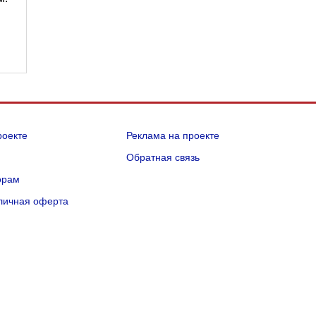
роекте
Реклама на проекте
Q
Обратная связь
орам
личная оферта