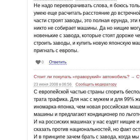
Не надо переворачивать слова, я боюсь тольк
умею еще расчитать расстояние до встречн
части строят заводы, это полная ерунда, эт
никто не собирает машины. Да но нищие мог
новенькие с завода, которые стоят дороже ч
строить заводы, и купить новую японскую 
пригнать с европы.
Ответить
0
Стоит ли покупать «праворукий» автомобиль?
→
С
23 июня 2008 в 06:56
Сообщить модератору
С европейской частью страны спорить беспол
трата трафика. Для нас с мужем и для 99% 
иномарка-японка, чем новая российская маш
машины и предлагают кондиционер по льготн
И на россиских машинах у нас ездят нищие и
сказать против национальностей, но факт о
И в принципе зачем брать с завода, когда м