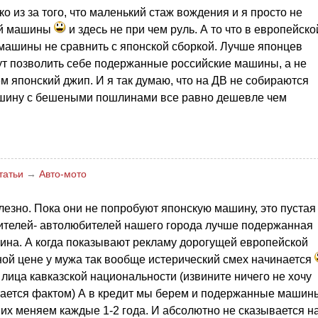
о из за того, что маленький стаж вождения и я просто не
ой машины
и здесь не при чем руль. А то что в европейско
и машины не сравнить с японской сборкой. Лучше японцев
ут позволить себе подержанные российские машины, а не
ем японский джип. И я так думаю, что на ДВ не собираются
машину с бешеными пошлинами все равно дешевле чем
татьи
→
Авто-мото
езно. Пока они не попробуют японскую машину, это пустая
жителей- автолюбителей нашего города лучше подержанная
ина. А когда показывают рекламу дорогущей европейской
ой цене у мужа так вообще истерический смех начинается
 лица кавказской национальности (извините ничего не хочу
стается фактом) А в кредит мы берем и подержанные машин
ы их меняем каждые 1-2 года. И абсолютно не сказывается н