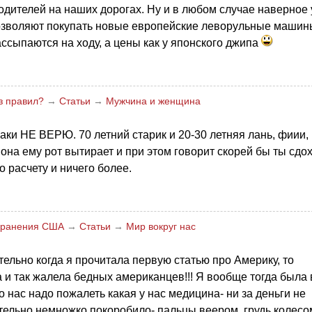
водителей на наших дорогах. Ну и в любом случае наверное 
позволяют покупать новые европейские леворульные машин
ассыпаются на ходу, а цены как у японского джипа
з правил?
→
Статьи
→
Мужчина и женщина
аки НЕ ВЕРЮ. 70 летний старик и 20-30 летняя лань, фиии,
она ему рот вытирает и при этом говорит скорей бы ты сдох
о расчету и ничего более.
охранения США
→
Статьи
→
Мир вокруг нас
тельно когда я прочитала первую статью про Америку, то
а и так жалела бедных американцев!!! Я вообще тогда была 
о нас надо пожалеть какая у нас медицина- ни за деньги не
ительно немножко покоробило- пальцы веером, грудь колесо