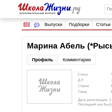
Выпуски
Подборки
Статьи
Марина Абель (*Рысь
Профиль
Комментарии
Статус
Д.Р.
Страна
Город
Дата регистрации: 1
Последний раз был(а