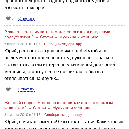
правильно держать задницу над унитазом,чтобы
избежать геморроя...
Ответить
0
Ревность: стать импотентом или оставить флиртующую
подругу жизни?
→
Статьи
→
Мужчина и женщина
5 апреля 2010 в 11:07
Сообщить модератору
Юрий, ревность - страшное чувство! И чтобы не
быломучительнобольно потом, нужно постараться
сразу стать таким интересным мужчиной для своей
женщины, чтобы у нее не возникало соблазна
оглядываться на других...
Ответить
0
Женский вопрос: можно ли построить счастье с женатым
человеком?
→
Статьи
→
Мужчина и женщина
31 марта 2010 в 16:16
Сообщить модератору
Юрий, почитал коменты! Они стоят статьи! Какие только
комплексы не существуют у наших женщин? Где-то