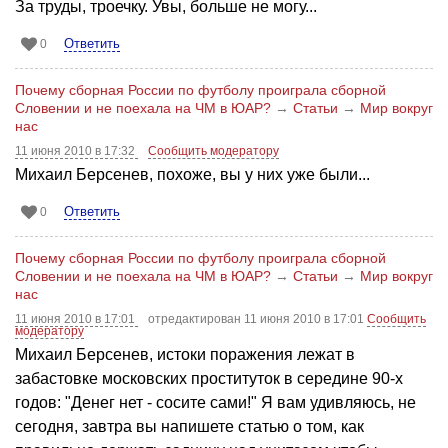
За труды, троечку. Увы, больше не могу...
Ответить
0
Почему сборная России по футболу проиграла сборной
Словении и не поехала на ЧМ в ЮАР?
→
Статьи
→
Мир вокруг
нас
11 июня 2010 в 17:32
Сообщить модератору
Михаил Берсенев, похоже, вы у них уже были...
Ответить
0
Почему сборная России по футболу проиграла сборной
Словении и не поехала на ЧМ в ЮАР?
→
Статьи
→
Мир вокруг
нас
11 июня 2010 в 17:01
отредактирован 11 июня 2010 в 17:01
Сообщить
модератору
Михаил Берсенев, истоки поражения лежат в
забастовке московских проституток в середине 90-х
годов: "Денег нет - сосите сами!" Я вам удивляюсь, не
сегодня, завтра вы напишете статью о том, как