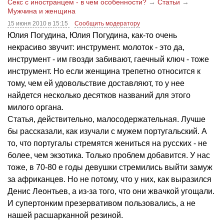
Секс с иностранцем - в чем особенности?
→
Статьи
→
Мужчина и женщина
15 июня 2010 в 15:15
Сообщить модератору
Юлия Погудина, Юлия Погудина, как-то очень
некрасиво звучит: инструмент. молоток - это да,
инструмент - им гвозди забивают, гаечный ключ - тоже
инструмент. Но если женщина трепетно относится к
тому, чем ей удовольствие доставляют, то у нее
найдется несколько десятков названий для этого
милого органа.
Статья, действительно, малосодержательная. Лучше
бы рассказали, как изучали с мужем португальский. А
то, что португалы стремятся жениться на русских - не
более, чем экзотика. Только проблем добавится. У нас
тоже, в 70-80 е годы девушки стремились выйти замуж
за африканцев. Но не потому, что у них, как выразился
Денис Леонтьев, а из-за того, что они жвачкой угощали.
И супертонким презервативом пользовались, а не
нашей расшарканной резиной.