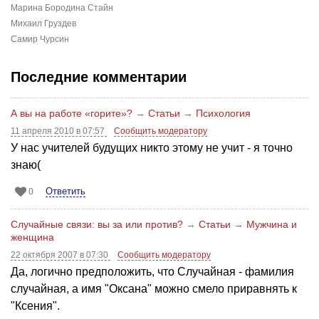
Марина Бородина Стайн
Михаил Груздев
Самир Чурсин
Последние комментарии
А вы на работе «горите»?
→
Статьи
→
Психология
11 апреля 2010 в 07:57
Сообщить модератору
У нас учителей будущих никто этому не учит - я точно
знаю(
Ответить
0
Случайные связи: вы за или против?
→
Статьи
→
Мужчина и
женщина
22 октября 2007 в 07:30
Сообщить модератору
Да, логично предположить, что Случайная - фамилия
случайная, а имя "Оксана" можно смело приравнять к
"Ксения".