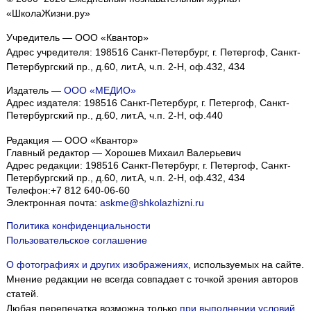
«ШколаЖизни.ру»
Учредитель — ООО «Квантор»
Адрес учредителя: 198516 Санкт-Петербург, г. Петергоф, Санкт-
Петербургский пр., д.60, лит.А, ч.п. 2-Н, оф.432, 434
Издатель —
ООО «МЕДИО»
Адрес издателя: 198516 Санкт-Петербург, г. Петергоф, Санкт-
Петербургский пр., д.60, лит.А, ч.п. 2-Н, оф.440
Редакция — ООО «Квантор»
Главный редактор — Хорошев Михаил Валерьевич
Адрес редакции:
198516
Санкт-Петербург, г. Петергоф
,
Санкт-
Петербургский пр., д.60, лит.А, ч.п. 2-Н, оф.432, 434
Телефон:
+7 812 640-06-60
Электронная почта:
askme@shkolazhizni.ru
Политика конфиденциальности
Пользовательское соглашение
О фотографиях и других изображениях
, используемых на сайте.
Мнение редакции не всегда совпадает с точкой зрения авторов
статей.
Любая перепечатка возможна только
при выполнении условий
.