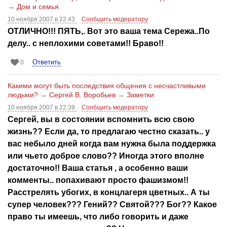
→
Дом и семья
10 ноября 2007 в 22:43
Сообщить модератору
ОТЛИЧНО!!! ПЯТЬ,. Вот это ваша тема Сережа..По
делу.. с неплохими советами!! Браво!!
Ответить
0
Какими могут быть последствия общения с несчастливыми
людьми?
→
Сергей В. Воробьев
→
Заметки
10 ноября 2007 в 22:39
Сообщить модератору
Сергей, вы в состоянии вспомнить всю свою
жизнь?? Если да, то предлагаю честно сказать.. у
вас небыло дней когда вам нужна была поддержка
или чьето доброе слово?? Иногда этого вполне
достаточно!! Ваша статья , а особенно ваши
комменты.. попахивают просто фашизмом!!
Расстрелять убогих, в концлагеря цветных.. А ты
супер человек??? Гений?? Святой??? Бог?? Какое
право ты имеешь, что либо говорить и даже