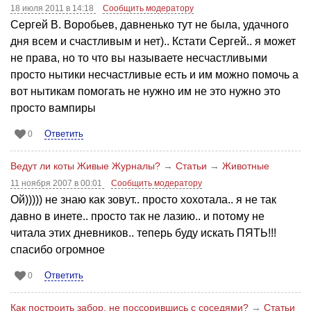
18 июля 2011 в 14:18
Сообщить модератору
Сергей В. Воробьев, давненько тут не была, удачного
дня всем и счастливым и нет).. Кстати Сергей.. я может
не права, но то что вы называете несчастливыми
просто нытики несчастливые есть и им можно помочь а
вот нытикам помогать не нужно им не это нужно это
просто вампиры
Ответить
0
Ведут ли коты Живые Журналы?
→
Статьи
→
Животные
11 ноября 2007 в 00:01
Сообщить модератору
Ой))))) не знаю как зовут.. просто хохотала.. я не так
давно в инете.. просто так не лазию.. и потому не
читала этих дневников.. теперь буду искать ПЯТЬ!!!
спасибо огромное
Ответить
0
Как построить забор, не поссорившись с соседями?
→
Статьи