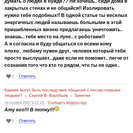
думать о людях в нужде?? Не хочешь.. сиди дома в
закрытых стенах и не общайся!! Изолировать
нужно тебе подобных!! В одной статье ты веселых
энергичных людей называешь больными в этой
пришибленных жизню предлагаешь уничтожить..
знаешь.. тебе место на луне.. с роботами!!
А я согласна и буду общаться со всеми кому
плохо.. любому нужен друг.. человек который тебя
просто выслушает.. даже если не поможет.. легче от
сознания того что кто то рядом, что ты не один..
Ответить
0
Какими могут быть последствия общения с несчастливыми
людьми?
→
Сергей В. Воробьев
→
Заметки
10 ноября 2007 в 22:29
Сообщить модератору
Ату его!!! В топку!!!
Ответить
0