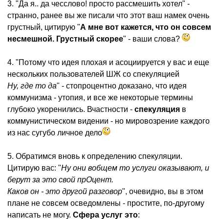
3. "Да я.. да чесслово! просто рассмешить хотел" -
странно, ранее вы же писали что этот ваш намек очень
грустный, цитирую "
А мне вот кажется, что он совсем
несмешной. Грустный скорее
" - ваши слова?
4. "Потому что идея плохая и асоциируется у вас и еще
нескольких пользователей ШЖ со спекуляцией
Ну, где то да
" - стопроцентно доказано, что идея
коммунизма - утопия, и все же некоторые термины
глубоко укоренились. Вчастности -
спекуляция
в
коммунистическом видении - но мировозрение каждого
из нас сугубо личное дело
5. Обратимся вновь к определению спекуляции.
Цитирую вас: "
Ну они вобщем то услуги оказывают, и
берут за это свой прОцент.
Каков он - это другой разговор
", очевидно, вы в этом
плане не совсем осведомлены - простите, по-другому
написать не могу.
Сфера услуг это
: