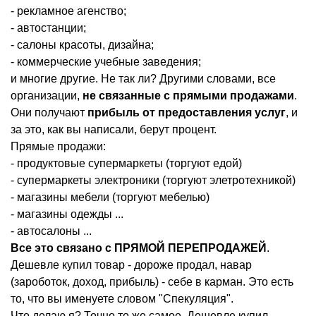
- рекламное агенство;
- автостанции;
- салоны красоты, дизайна;
- коммерческие учебные заведения;
и многие другие. Не так ли? Другими словами, все
организации,
не связанные с прямыми продажами
.
Они получают
прибыль от предоставления услуг
, и
за это, как вы написали, берут процент.
Прямые продажи:
- продуктовые супермаркеты (торгуют едой)
- супермаркеты электроники (торгуют элетротехникой)
- магазины мебели (торгуют мебелью)
- магазины одежды ...
- автосалоны ...
Все это связано с ПРЯМОЙ ПЕРЕПРОДАЖЕЙ
.
Дешевле купил товар - дороже продал, навар
(зароботок, доход, прибыль) - себе в карман. Это есть
то, что вы именуете словом "Спекуляция".
Что делаю я? Точно то же самое. Дешевле купил