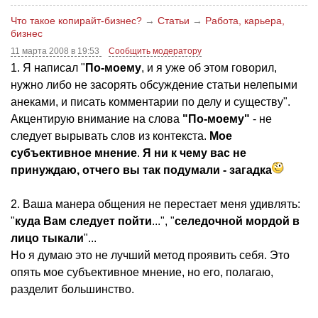
Что такое копирайт-бизнес?
→
Статьи
→
Работа, карьера,
бизнес
11 марта 2008 в 19:53
Сообщить модератору
1. Я написал "
По-моему
, и я уже об этом говорил,
нужно либо не засорять обсуждение статьи нелепыми
анеками, и писать комментарии по делу и существу".
Акцентирую внимание на слова
"По-моему"
- не
следует вырывать слов из контекста.
Мое
субъективное мнение
.
Я ни к чему вас не
принуждаю, отчего вы так подумали - загадка
2. Ваша манера общения не перестает меня удивлять:
"
куда Вам следует пойти
...", "
селедочной мордой в
лицо тыкали
"...
Но я думаю это не лучший метод проявить себя. Это
опять мое субъективное мнение, но его, полагаю,
разделит большинство.