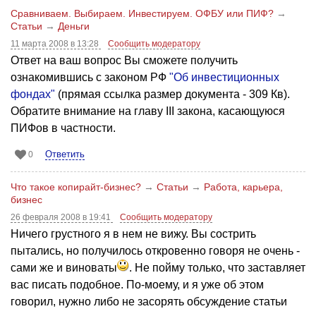
Сравниваем. Выбираем. Инвестируем. ОФБУ или ПИФ?
→
Статьи
→
Деньги
11 марта 2008 в 13:28
Сообщить модератору
Ответ на ваш вопрос Вы сможете получить
ознакомившись с законом РФ
"Об инвестиционных
фондах"
(прямая ссылка размер документа - 309 Кв).
Обратите внимание на главу ІІІ закона, касающуюся
ПИФов в частности.
Ответить
0
Что такое копирайт-бизнес?
→
Статьи
→
Работа, карьера,
бизнес
26 февраля 2008 в 19:41
Сообщить модератору
Ничего грустного я в нем не вижу. Вы сострить
пытались, но получилось откровенно говоря не очень -
сами же и виноваты
. Не пойму только, что заставляет
вас писать подобное. По-моему, и я уже об этом
говорил, нужно либо не засорять обсуждение статьи