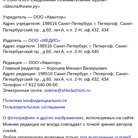
«ШколаЖизни.ру»
Учредитель — ООО «Квантор»
Адрес учредителя: 198516 Санкт-Петербург, г. Петергоф, Санкт-
Петербургский пр., д.60, лит.А, ч.п. 2-Н, оф.432, 434
Издатель —
ООО «МЕДИО»
Адрес издателя: 198516 Санкт-Петербург, г. Петергоф, Санкт-
Петербургский пр., д.60, лит.А, ч.п. 2-Н, оф.440
Редакция — ООО «Квантор»
Главный редактор — Хорошев Михаил Валерьевич
Адрес редакции:
198516
Санкт-Петербург, г. Петергоф
,
Санкт-
Петербургский пр., д.60, лит.А, ч.п. 2-Н, оф.432, 434
Телефон:
+7 812 640-06-60
Электронная почта:
askme@shkolazhizni.ru
Политика конфиденциальности
Пользовательское соглашение
О фотографиях и других изображениях
, используемых на сайте.
Мнение редакции не всегда совпадает с точкой зрения авторов
статей.
Любая перепечатка возможна только
при выполнении условий
.