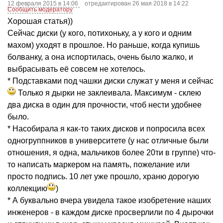
12 февраля 2015 в 14:06
отредактирован 26 мая 2018 в 14:22
Сообщить модератору
Хорошая статья))
Сейчас диски (у кого, потихоньку, а у кого и одним
махом) уходят в прошлое. Но раньше, когда купишь
болванку, а она испортилась, очень было жалко, и
выбрасывать её совсем не хотелось.
* Подставками под чашки диски служат у меня и сейчас
Только я дырки не заклеивала. Максимум - склею
два диска в один для прочности, чтоб нести удобнее
было.
* Насобирала я как-то таких дисков и попросила всех
одногруппников в университете (у нас отличные были
отношения, я одна, мальчиков более 20ти в группе) что-
то написать маркером на память, пожелание или
просто подпись. 10 лет уже прошло, храню дорогую
коллекцию
)
* А буквально вчера увидела такое изобретение наших
инженеров - в каждом диске просверлили по 4 дырочки