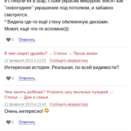
и стянули их в шар, стыки украсив мишурой. Висят как
"новогоднее" украшение под потолком, и забавно
смотрятся.
* Видела где-то ещё стену обклеенную дисками.
Может, ещё что-то вспомню)))
Ответить
0
В чем секрет дружбы?
→
Статьи
→
Проза жизни
12 февраля 2015 в 13:53
Сообщить модератору
Интересная история. Реальная, по всей видимости?
Ответить
0
Чем занять ребёнка? Устроить шоу мыльных пузырей
→
Статьи
→
Дом и семья
12 февраля 2015 в 13:44
Сообщить модератору
Очень интересно!
Ответить
0