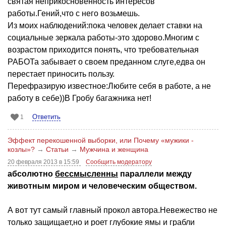
святая неприкосновенность интересов
работы.Гений,что с него возьмешь.
Из моих наблюдений:пока человек делает ставки на
социальные зеркала работы-это здорово.Многим с
возрастом приходится понять, что требовательная
РАБОТа забывает о своем преданном слуге,едва он
перестает приносить пользу.
Перефразирую известное:Любите себя в работе, а не
работу в себе))В Гробу багажника нет!
Ответить
1
Эффект перекошенной выборки, или Почему «мужики -
козлы»?
→
Статьи
→
Мужчина и женщина
20 февраля 2013 в 15:59
Сообщить модератору
абсолютно
бессмысленны
параллели между
животным миром и человеческим обществом.
А вот тут самый главный прокол автора.Невежество не
только защищает,но и роет глубокие ямы и грабли