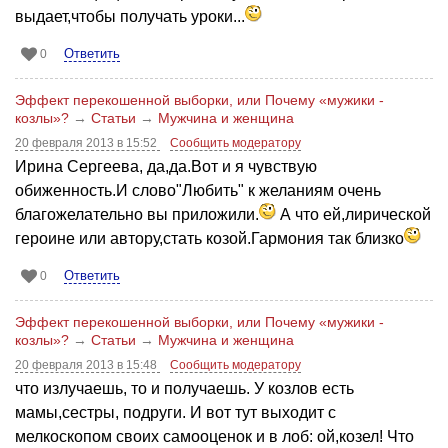
выдает,чтобы получать уроки...
Ответить
0
Эффект перекошенной выборки, или Почему «мужики -
козлы»?
→
Статьи
→
Мужчина и женщина
20 февраля 2013 в 15:52
Сообщить модератору
Ирина Сергеева, да,да.Вот и я чувствую
обиженность.И слово"Любить" к желаниям очень
благожелательно вы приложили.
А что ей,лирической
героине или автору,стать козой.Гармония так близко
Ответить
0
Эффект перекошенной выборки, или Почему «мужики -
козлы»?
→
Статьи
→
Мужчина и женщина
20 февраля 2013 в 15:48
Сообщить модератору
что излучаешь, то и получаешь. У козлов есть
мамы,сестры, подруги. И вот тут выходит с
мелкоскопом своих самооценок и в лоб: ой,козел! Что