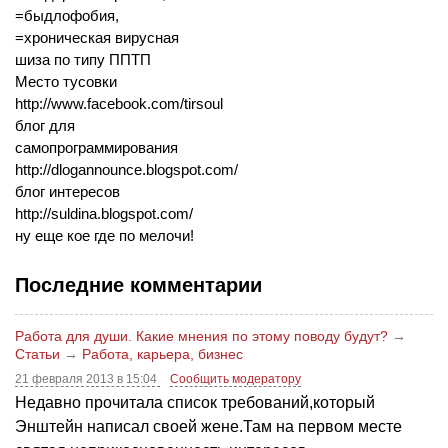
=быдлофобия,
=хроническая вирусная
шиза по типу ППТП
Место тусовки
http://www.facebook.com/tirsoul
блог для
самопрограммирования
http://dlogannounce.blogspot.com/
блог интересов
http://suldina.blogspot.com/
ну еще кое где по мелочи!
Последние комментарии
Работа для души. Какие мнения по этому поводу будут?
→
Статьи
→
Работа, карьера, бизнес
21 февраля 2013 в 15:04
Сообщить модератору
Недавно прочитала список требований,который
Энштейн написал своей жене.Там на первом месте