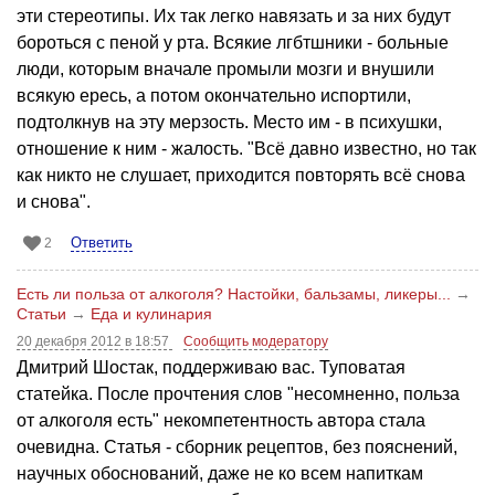
эти стереотипы. Их так легко навязать и за них будут
бороться с пеной у рта. Всякие лгбтшники - больные
люди, которым вначале промыли мозги и внушили
всякую ересь, а потом окончательно испортили,
подтолкнув на эту мерзость. Место им - в психушки,
отношение к ним - жалость. "Всё давно известно, но так
как никто не слушает, приходится повторять всё снова
и снова".
Ответить
2
Есть ли польза от алкоголя? Настойки, бальзамы, ликеры...
→
Статьи
→
Еда и кулинария
20 декабря 2012 в 18:57
Сообщить модератору
Дмитрий Шостак, поддерживаю вас. Туповатая
статейка. После прочтения слов "несомненно, польза
от алкоголя есть" некомпетентность автора стала
очевидна. Статья - сборник рецептов, без пояснений,
научных обоснований, даже не ко всем напиткам