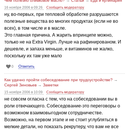
Чем полезно оливковое масло?
→
Статьи
→
Еда и кулинария
16 ноября 2006 в 09:26
Сообщить модератору
ну, во-первых, при тепловой обработке разрушаются
полезные вещества во многих продуктах (если не во
всех), в том числе и в масле.
Это главная причина. А жарить впринципе можно,
только не на Extra Virgin. Лучше на рафинированом. И
дешевле, и запаха меньше, и витаминов не жалко,
поскольку их там уже мало
Ответить
0
Как удачно пройти собеседование при трудоустройстве?
→
Сергей Зиновьев
→
Заметки
15 ноября 2006 в 10:09
Сообщить модератору
не совсем огласна с тем, что на собеседовании вы в
роли отвечающего. Собеседование-это переговоры о
возможном взаимовыгодном сотрудничестве.
Возможно, на первом этапе и не стоит углубляться в
мелкие детали, но показать рекрутеру, что вам не все