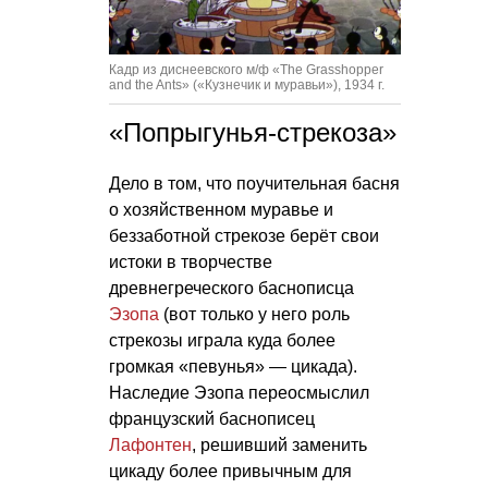
Кадр из диснеевского м/ф «The Grasshopper
and the Ants» («Кузнечик и муравьи»), 1934 г.
«Попрыгунья-стрекоза»
Дело в том, что поучительная басня
о хозяйственном муравье и
беззаботной стрекозе берёт свои
истоки в творчестве
древнегреческого баснописца
Эзопа
(вот только у него роль
стрекозы играла куда более
громкая «певунья» — цикада).
Наследие Эзопа переосмыслил
французский баснописец
Лафонтен
, решивший заменить
цикаду более привычным для