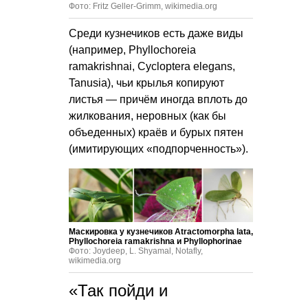
Фото: Fritz Geller-Grimm, wikimedia.org
Среди кузнечиков есть даже виды
(например, Phyllochoreia
ramakrishnai, Cycloptera elegans,
Tanusia), чьи крылья копируют
листья — причём иногда вплоть до
жилкования, неровных (как бы
объеденных) краёв и бурых пятен
(имитирующих «подпорченность»).
Маскировка у кузнечиков Atractomorpha lata,
Phyllochoreia ramakrishna и Phyllophorinae
Фото: Joydeep, L. Shyamal, Notafly,
wikimedia.org
«Так пойди и