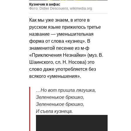
Кузнечик в анфас
Фото: Didier Descouens, wikimedia.org
Как мы уже знаем, в итоге в
русском языке прижилось третье
название — уменьшительная
форма от слова «кузнец». В
знаменитой песенке из м-ф
«Приключения Незнайки» (муз. В.
Шаинского, сл. Н. Носова) это
слово даже употребляется без
всякого «уменьшения».
…Но вот пришла лягушка,
Зелененькое брюшко,
Зелененькое брюшко,
И съела кузнеца.