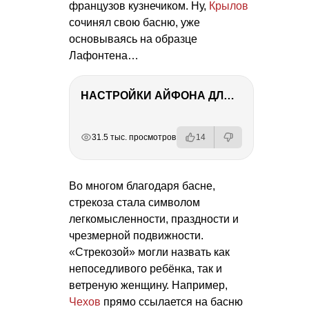
французов кузнечиком. Ну,
Крылов
сочинял свою басню, уже
основываясь на образце
Лафонтена…
НАСТРОЙКИ АЙФОНА ДЛЯ ФОТО И ВИДЕО
РЕКЛАМА
РЕКЛАМА
РЕКЛАМА
31.5 тыс. просмотров
14
Во многом благодаря басне,
стрекоза стала символом
легкомысленности, праздности и
чрезмерной подвижности.
«Стрекозой» могли назвать как
непоседливого ребёнка, так и
ветреную женщину. Например,
Чехов
прямо ссылается на басню