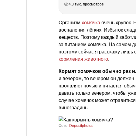
РЕКЛАМА
РЕКЛАМА
РЕКЛАМА
РЕКЛАМА
4.3 тыс. просмотров
Организм
хомячка
очень хрупок. 
воспаления лёгких. Избыток слад
веществ. Поэтому каждый заботл
за питанием хомячка. На самом д
поэтому сейчас я расскажу лишь 
кормления животного
.
Кормят хомячков обычно раз ил
и вечером, то вечером он должен 
проявляет ночью и питается обыч
давать только вечером, чтобы уже
случае хомячок может отравиться
виноградины.
Фото:
Depositphotos