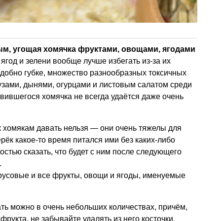
м, угощая хомячка фруктами, овощами, ягодами
ягод и зелени вообще лучше избегать из-за их
одобно губке, множество разнообразных токсичных
узами, дынями, огурцами и листовым салатом среди
авившегося хомячка не всегда удаётся даже очень
ок хомякам давать нельзя — они очень тяжелы для
рёк какое-то время питался ими без каких-либо
остью сказать, что будет с ним после следующего
.
русовые и все фрукты, овощи и ягоды, именуемые
ть можно в очень небольших количествах, причём,
фрукта, не забывайте удалять из него косточки.