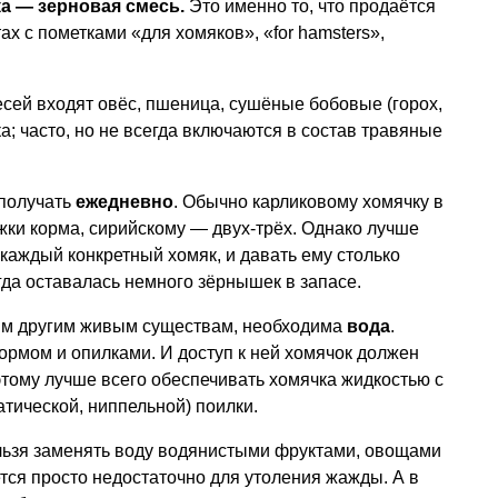
а — зерновая смесь.
Это именно то, что продаётся
ах с пометками «для хомяков», «for hamsters»,
сей входят овёс, пшеница, сушёные бобовые (горох,
а; часто, но не всегда включаются в состав травяные
получать
ежедневно
. Обычно карликовому хомячку в
жки корма, сирийскому — двух-трёх. Однако лучше
т каждый конкретный хомяк, и давать ему столько
гда оставалась немного зёрнышек в запасе.
бым другим живым существам, необходима
вода
.
кормом и опилками. И доступ к ней хомячок должен
тому лучше всего обеспечивать хомячка жидкостью с
тической, ниппельной) поилки.
ьзя заменять воду водянистыми фруктами, овощами
тся просто недостаточно для утоления жажды. А в