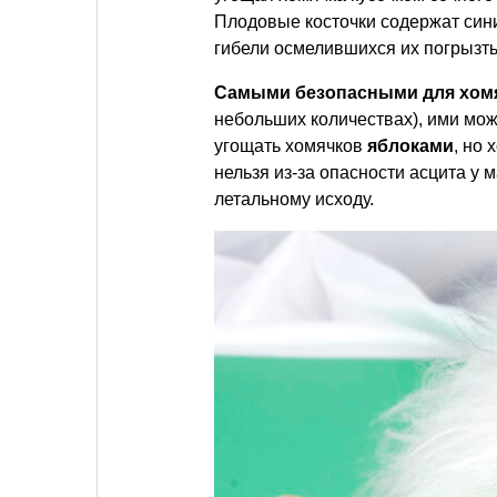
Плодовые косточки содержат сини
гибели осмелившихся их погрызть
Самыми безопасными для хомя
небольших количествах), ими мо
угощать хомячков
яблоками
, но
нельзя из-за опасности асцита у
летальному исходу.