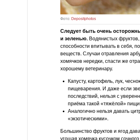
Фото:
Depositphotos
Следует быть очень осторожны
и зеленью.
Водянистых фруктов, 
способности впитывать в себя, п
веществ. Случаи отравления арб
хомячков нередки, спасти же отр
хорошему ветеринару.
Капусту, картофель, лук, чесн
пищеварения. И даже если зве
последствий, нельзя с уверенн
приёма такой «тяжёлой» пищи
Аналогично нельзя давать цит
«экзотическими».
Большинство фруктов и ягод дава
угощая хомячка кусочком сочного 