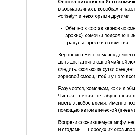
Основа питания любого хомячк
в зоомагазинах в коробках и пакет
«crisety» и некоторыми другими.
Обычно в состав зерновых сме
арахис), семечки подсолнечник
гранулы, просо и лакомства.
Зерновую смесь хомячок должен 
день достаточно одной чайной ло
следить, сколько за сутки съедае
зерновой смеси, чтобы у него все
Разумеется, хомячкам, как и лю
Чистая, свежая, не забросанная 
иметь в любое время. Именно поэ
помощью автоматической (пневма
Вопреки сложившемуся мифу, нел
и ягодами — нередко их оказывае