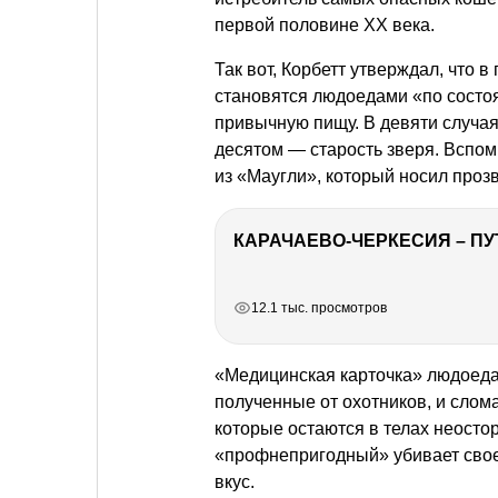
первой половине XX века.
Так вот, Корбетт утверждал, что
становятся людоедами «по состоя
привычную пищу. В девяти случая
десятом — старость зверя. Вспом
из «Маугли», который носил проз
КАРАЧАЕВО-ЧЕРКЕСИЯ – ПУ
РЕКЛАМА
РЕКЛАМА
РЕКЛАМА
РЕКЛАМА
12.1 тыс. просмотров
«Медицинская карточка» людоеда
полученные от охотников, и слом
которые остаются в телах неост
«профнепригодный» убивает своег
вкус.