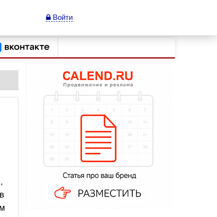
Войти
,
в
им