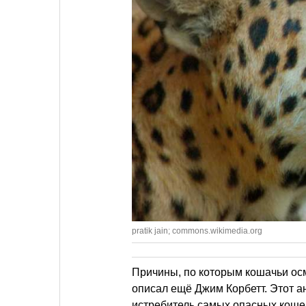
pratik jain; commons.wikimedia.org
Причины, по которым кошачьи ос
описал ещё Джим Корбетт. Этот а
истребитель самых опасных коше