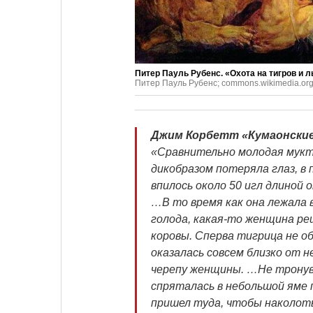
Питер Пауль Рубенс. «Охота на тигров и ль
Питер Пауль Рубенс; commons.wikimedia.or
Джим Корбетт «Кумаонски
«Сравнительно молодая мукт
дикобразом потеряла глаз, в
впилось около 50 игл длиной 
…В то время как она лежала 
голода, какая-то женщина реш
коровы. Сперва тигрица не о
оказалась совсем близко от н
черепу женщины. …Не тронув
спряталась в небольшой яме 
пришел туда, чтобы наколоть 