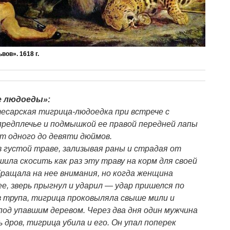
вов». 1618 г.
g
е людоеды»:
есарская тигрица-людоедка при встрече с
 предплечье и подмышкой ее правой передней лапы
от одного до девяти дюймов.
в густой траве, зализывая раны и страдая от
ила скосить как раз эту траву на корм для своей
бращала на нее внимания, но когда женщина
ее, зверь прыгнул и ударил — удар пришелся по
 трупа, тигрица проковыляла свыше мили и
под упавшим деревом. Через два дня один мужчина
дров, тигрица убила и его. Он упал поперек