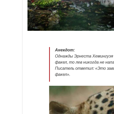
Анекдот:
Однажды Эрнеста Хемингуэя с
факел, то лев никогда не нап
Писатель ответил: «Это зави
факел».