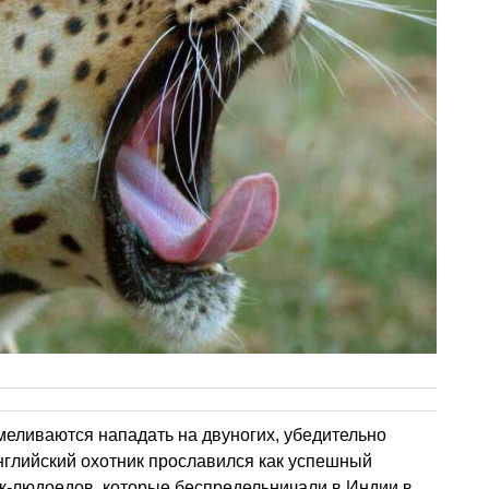
меливаются нападать на двуногих, убедительно
нглийский охотник прославился как успешный
к-людоедов, которые беспредельничали в Индии в