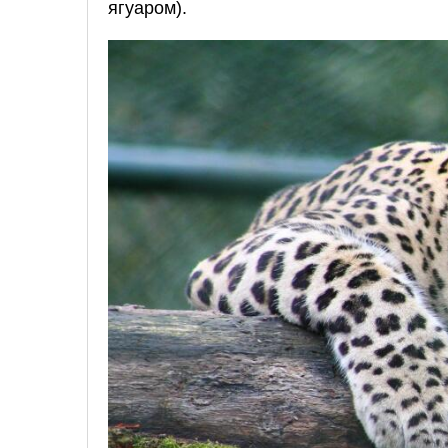
ягуаром).