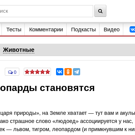
Тесты
Комментарии
Подкасты
Видео
Животные
0
еопарды становятся
царя природы», на Земле хватает — тут вам и акулы
ако страшное слово «людоед» ассоциируется у нас, 
ек — львом, тигром, леопардом (и примкнувшим к н