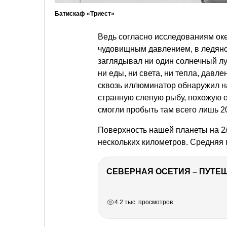
Батискаф «Триест»
Ведь согласно исследованиям оке
чудовищным давлением, в ледяно
заглядывал ни один солнечный лу
ни еды, ни света, ни тепла, дав
сквозь иллюминатор обнаружил н
странную слепую рыбу, похожую од
смогли пробыть там всего лишь 2
Поверхность нашей планеты на 2
нескольких километров. Средняя 
СЕВЕРНАЯ ОСЕТИЯ – ПУТЕШ
РЕКЛАМА
РЕКЛАМА
РЕКЛАМА
4.2 тыс. просмотров