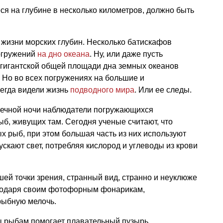
ся на глубине в несколько километров, должно быть
 жизни морских глубин. Несколько батискафов
огружений
на дно океана
. Ну, или даже пусть
 гигантской общей площади дна земных океанов
 Но во всех погружениях на большие и
егда видели жизнь
подводного мира
. Или ее следы.
 вечной ночи наблюдатели погружающихся
б, живущих там. Сегодня ученые считают, что
х рыб, при этом большая часть из них используют
скают свет, потребляя кислород и углеводы из крови
ей точки зрения, странный вид, странно и неуклюже
агодаря своим фотофорным фонарикам,
рыбную мелочь.
ы рыбам помогает плавательный пузырь.