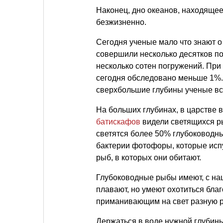
Наконец, дно океанов, находящее
безжизненно.
Сегодня ученые мало что знают о
совершили несколько десятков п
несколько сотен погружений. При
сегодня обследовано меньше 1%.
сверхбольшие глубины ученые вс
На больших глубинах, в царстве
батискафов
видели светящихся ры
светятся более 50% глубоководны
бактерии фотофоры, которые испу
рыб, в которых они обитают.
Глубоководные рыбы имеют, с наш
плавают, но умеют охотиться бл
приманивающим на свет разную 
Держаться в воде нужной глубин