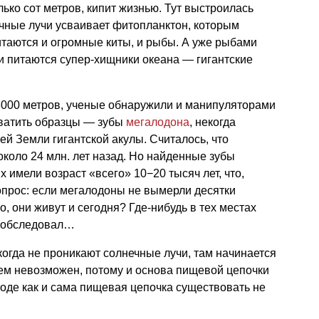
ько сот метров, кипит жизнью. Тут выстроилась
ечные лучи усваивает фитопланктон, которым
итаются и огромные киты, и рыбы. А уже рыбами
 питаются супер-хищники океана — гигантские
 3000 метров, ученые обнаружили и манипуляторами
ватить образцы — зубы
мегалодона
, некогда
й Земли гигантской акулы. Считалось, что
коло 24 млн. лет назад. Но найденные зубы
 имели возраст «всего» 10−20 тысяч лет, что,
опрос: если мегалодоны не вымерли десятки
о, они живут и сегодня? Где-нибудь в тех местах
е обследовал…
когда не проникают солнечные лучи, там начинается
тем невозможен, потому и основа пищевой цепочки
роде как и сама пищевая цепочка существовать не