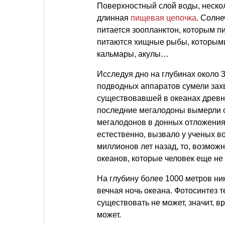
Поверхностный слой воды, нескол
длинная
пищевая цепочка
. Солн
питается зоопланктон, которым п
питаются хищные рыбы, которыми
кальмары, акулы…
Исследуя дно на глубинах около
подводных аппаратов сумели зах
существовавшей в океанах древне
последние мегалодоны вымерли о
мегалодонов в донных отложениях
естественно, вызвало у ученых в
миллионов лет назад, то, возможн
океанов, которые человек еще н
На глубину более 1000 метров ни
вечная ночь океана. Фотосинтез 
существовать не может, значит, в
может.