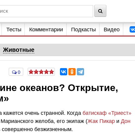
Тесты
Комментарии
Подкасты
Видео
Животные
0
бине океанов? Открытие,
м»
а кажется очень странной. Когда
батискаф «Триест»
 Марианского желоба, его экипаж (
Жак Пикар
и
Дон
ть совершенно безжизненным.