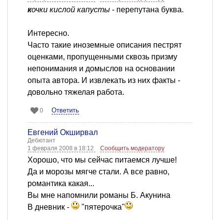
к
очки кислой капусты
- перепутана буква.
Интересно.
Часто такие иноземные описания пестрят
оценками, пропущенными сквозь призму
непонимания и домыслов на основании
опыта автора. И извлекать из них факты -
довольно тяжелая работа.
Ответить
0
Евгений Окширвал
Дебютант
1 февраля 2008 в 18:12
Сообщить модератору
Хорошо, что мы сейчас питаемся лучше!
Да и морозы мягче стали. А все равно,
романтика какая...
Вы мне напомнили романы Б. Акунина
В дневник -
"пятерочка"