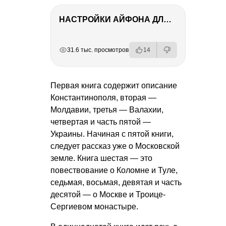
НАСТРОЙКИ АЙФОНА ДЛЯ ФОТО И ВИДЕО
РЕКЛАМА
РЕКЛАМА
РЕКЛАМА
31.6 тыс. просмотров
14
Первая книга содержит описание
Константинополя, вторая —
Молдавии, третья — Валахии,
четвертая и часть пятой —
Украины. Начиная с пятой книги,
следует рассказ уже о Московской
земле. Книга шестая — это
повествование о Коломне и Туле,
седьмая, восьмая, девятая и часть
десятой — о Москве и Троице-
Сергиевом монастыре.