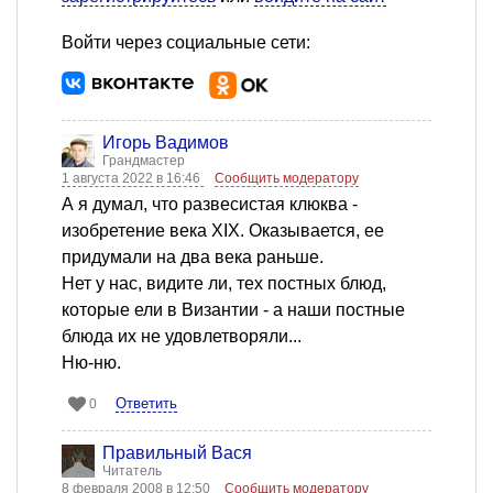
Войти через социальные сети:
Игорь Вадимов
Грандмастер
1 августа 2022 в 16:46
Сообщить модератору
А я думал, что развесистая клюква -
изобретение века XIX. Оказывается, ее
придумали на два века раньше.
Нет у нас, видите ли, тех постных блюд,
которые ели в Византии - а наши постные
блюда их не удовлетворяли...
Ню-ню.
Ответить
0
Правильный Вася
Читатель
8 февраля 2008 в 12:50
Сообщить модератору