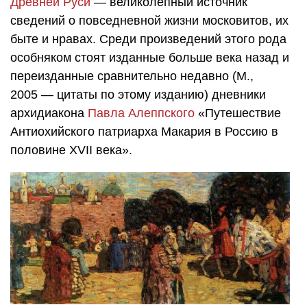
Древней Руси
— великолепный источник
сведений о повседневной жизни московитов, их
быте и нравах. Среди произведений этого рода
особняком стоят изданные больше века назад и
переизданные сравнительно недавно (М.,
2005 — цитаты по этому изданию) дневники
архидиакона
Павла Алеппского
«Путешествие
Антиохийского патриарха Макария в Россию в
половине XVII века».