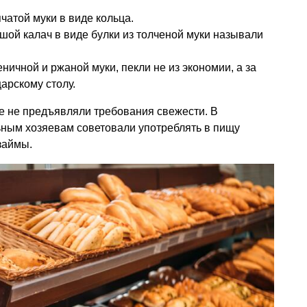
чатой муки в виде кольца.
шой калач в виде булки из толченой муки называли
чной и ржаной муки, пекли не из экономии, а за
царскому столу.
ке не предъявляли требования свежести. В
ьным хозяевам советовали употреблять в пищу
займы.