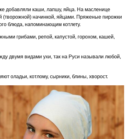
ке добавляли каши, лапшу, яйца. На масленице
й (творожной) начинкой, яйцами. Пряженые пирожки
го блюда, напоминающим котлету.
жными грибами, репой, капустой, горохом, кашей,
ду двумя видами ухи, так на Руси называли любой,
яют оладьи, котлому, сырники, блины, хворост.