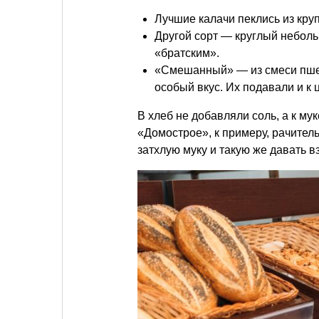
Лучшие калачи пеклись из круп
Другой сорт — круглый неболь
«братским».
«Смешанный» — из смеси пшени
особый вкус. Их подавали и к 
В хлеб не добавляли соль, а к му
«Домострое», к примеру, рачител
затхлую муку и такую же давать в