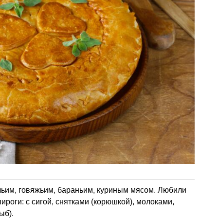
чьим, говяжьим, бараньим, куриным мясом. Любили
роги: с сигой, снятками (корюшкой), молоками,
ыб).