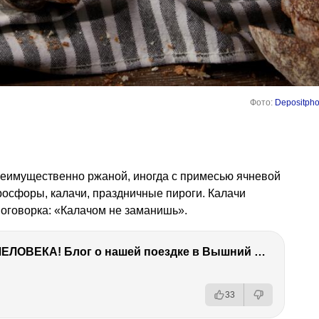
Фото:
Depositpho
реимущественно ржаной, иногда с примесью ячневой
росфоры, калачи, праздничные пироги. Калачи
поговорка: «Калачом не заманишь».
ТЫ УДИВИШЬСЯ СИЛЕ ЭТО ЧЕЛОВЕКА! Блог о нашей поездке в Вышний Волочек
33