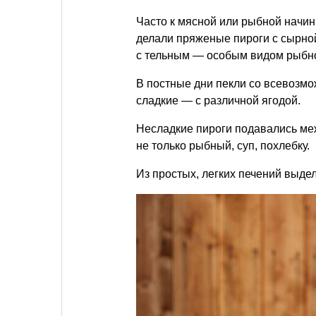
Часто к мясной или рыбной начин
делали пряженые пироги с сырно
с тельным — особым видом рыбно
В постные дни пекли со всевозмо
сладкие — с различной ягодой.
Несладкие пироги подавались меж
не только рыбный, суп, похлебку.
Из простых, легких печений выдел