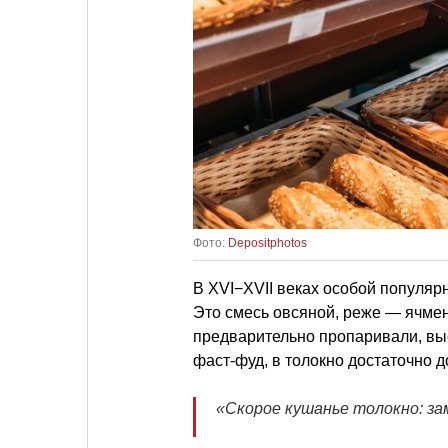
Фото:
Depositphotos
В XVI−XVII веках особой популяр
Это смесь овсяной, реже — ячмен
предварительно пропаривали, вы
фаст-фуд, в толокно достаточно 
«Скорое кушанье толокно: за