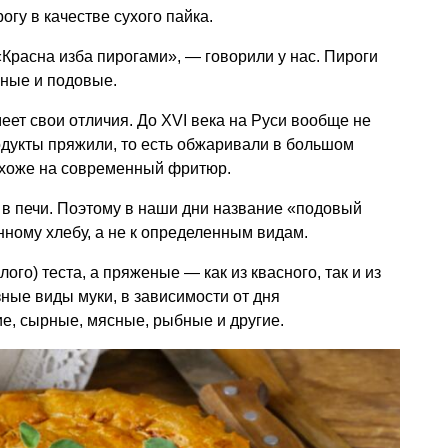
огу в качестве сухого пайка.
«Красна изба пирогами», — говорили у нас. Пироги
еные и подовые.
меет свои отличия. До XVI века на Руси вообще не
одукты пряжили, то есть обжаривали в большом
охоже на современный фритюр.
 в печи. Поэтому в наши дни название «подовый
нному хлебу, а не к определенным видам.
ого) теста, а пряженые — как из квасного, так и из
зные виды муки, в зависимости от дня
е, сырные, мясные, рыбные и другие.