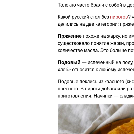
Толокно часто брали с собой в дор
Какой русский стол без
пирогов
? 
делились на две категории: пряж
Пряжение
похоже на жарку, но и
существовало понятие жарки, пр
количестве масла. Это больше п
Подовый
— испеченный на поду,
хлеб» относится к любому испече
Подовые пеклись из квасного (кисл
пресного. В пироги добавляли ра
приготовления. Начинки — сладки