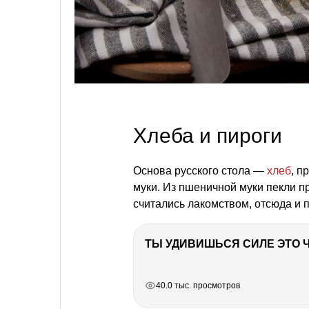
Хлеба и пироги
Основа русского стола —
хлеб
, п
муки. Из пшеничной муки пекли п
считались лакомством, отсюда и 
РЕКЛАМА
РЕКЛАМА
РЕКЛАМА
40.0 тыс. просмотров