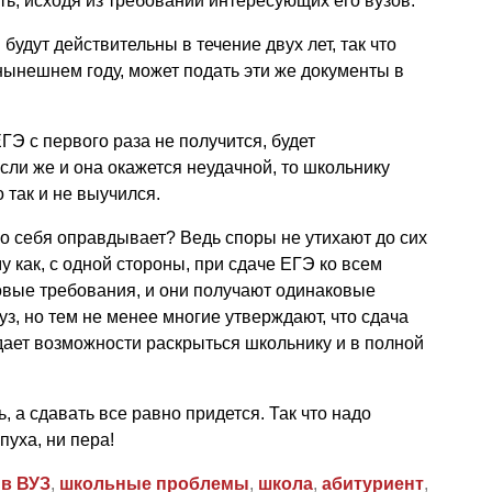
ь, исходя из требований интересующих его вузов.
будут действительны в течение двух лет, так что
 нынешнем году, может подать эти же документы в
ЕГЭ с первого раза не получится, будет
сли же и она окажется неудачной, то школьнику
о так и не выучился.
во себя оправдывает? Ведь споры не утихают до сих
му как, с одной стороны, при сдаче ЕГЭ ко всем
вые требования, и они получают одинаковые
з, но тем не менее многие утверждают, что сдача
дает возможности раскрыться школьнику и в полной
 а сдавать все равно придется. Так что надо
пуха, ни пера!
 в ВУЗ
,
школьные проблемы
,
школа
,
абитуриент
,