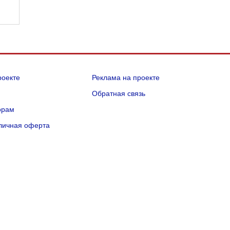
роекте
Реклама на проекте
Q
Обратная связь
орам
личная оферта