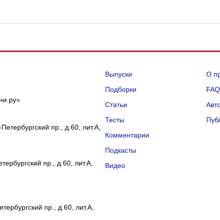
Выпуски
О п
Подборки
FA
ни.ру»
Статьи
Авт
Тесты
Пуб
Петербургский пр., д.60, лит.А,
Комментарии
Подкасты
ербургский пр., д.60, лит.А,
Видео
тербургский пр., д.60, лит.А,