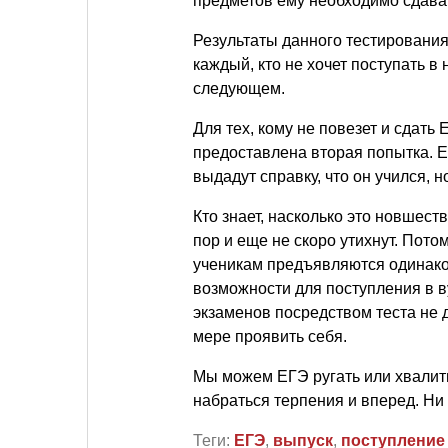
предметов ему необходимо сдават
Результаты данного тестирования 
каждый, кто не хочет поступать в
следующем.
Для тех, кому не повезет и сдать 
предоставлена вторая попытка. Е
выдадут справку, что он учился, н
Кто знает, насколько это новшест
пор и еще не скоро утихнут. Пото
ученикам предъявляются одинако
возможности для поступления в ву
экзаменов посредством теста не 
мере проявить себя.
Мы можем ЕГЭ ругать или хвалить,
набраться терпения и вперед. Ни 
Теги:
ЕГЭ
,
выпуск
,
поступление