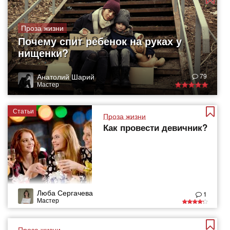
Проза жизни
Почему спит ребенок на руках у
нищенки?
Анатолий Шарий
79
Мастер
Статьи
Проза жизни
Как провести девичник?
Люба Сергачева
1
Мастер
Проза жизни