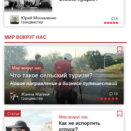
Юрий Москаленко
4
Грандмастер
МИР ВОКРУГ НАС
Мир вокруг нас
Что такое сельский туризм?
Новое направление в бизнесе путешествий
Жанна Магиня
10
Грандмастер
Статьи
Мир вокруг нас
Как не испортить
отпуск?