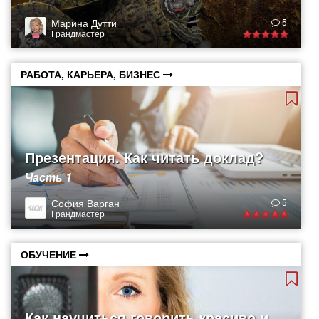
Марина Дутти
5
Грандмастер
РАБОТА, КАРЬЕРА, БИЗНЕС
Презентация. Как читать доклад?
Часть 1
София Варган
5
Грандмастер
ОБУЧЕНИЕ
Как научиться говорить красиво и