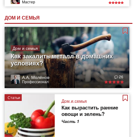
Мастер
ДОМ И СЕМЬЯ
Дом и семья
Как закалить металл в домашних
условиях?
А.А. Молёнов
26
Профессионал
Статьи
Дом и семья
Как вырастить ранние
овощи и зелень?
Часть 1