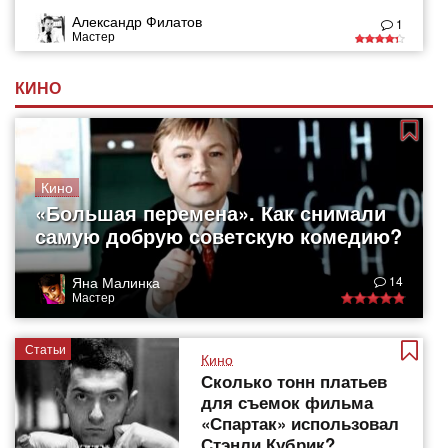
Александр Филатов
1
Мастер
КИНО
Кино
«Большая перемена». Как снимали
самую добрую советскую комедию?
Яна Малинка
14
Мастер
Статьи
Кино
Сколько тонн платьев
для съемок фильма
«Спартак» использовал
Стэнли Кубрик?