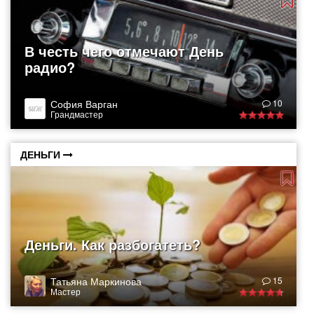
В честь чего отмечают День
радио?
София Варган
10
Грандмастер
ДЕНЬГИ
Деньги. Как разбогатеть?
Татьяна Маркинова
15
Мастер