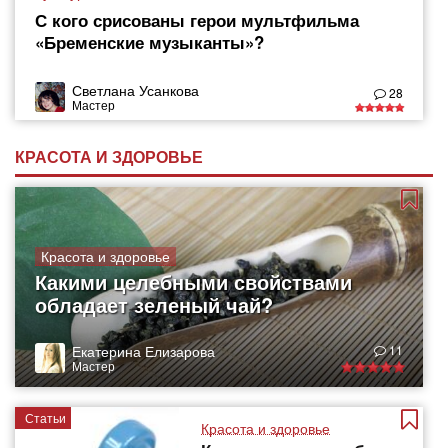
С кого срисованы герои мультфильма
«Бременские музыканты»?
Светлана Усанкова
28
Мастер
КРАСОТА И ЗДОРОВЬЕ
Красота и здоровье
Какими целебными свойствами
обладает зеленый чай?
Екатерина Елизарова
11
Мастер
Статьи
Красота и здоровье