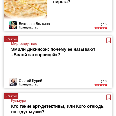
пирога?
Виктория Белкина
5
Грандмастер
Статьи
Мир вокруг нас
Эмили Дикинсон: почему её называют
«Белой затворницей»?
Сергей Курий
6
Грандмастер
Статьи
Культура
Кто такие арт-детективы, или Кого отнюдь
не ждут музеи?