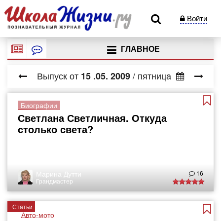
Войти
ГЛАВНОЕ
Выпуск от
/ пятница
15
.05.
2009
Биографии
Светлана Светличная. Откуда
столько света?
Марина Дутти
16
Грандмастер
Статьи
Авто-мото