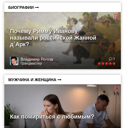
БИОГРАФИИ
Почему Римму Иванову
называли российской Жанной
д’Арк?
Владимир Рогоза
1
Грандмастер
МУЖЧИНА И ЖЕНЩИНА
Как помириться с любимым?