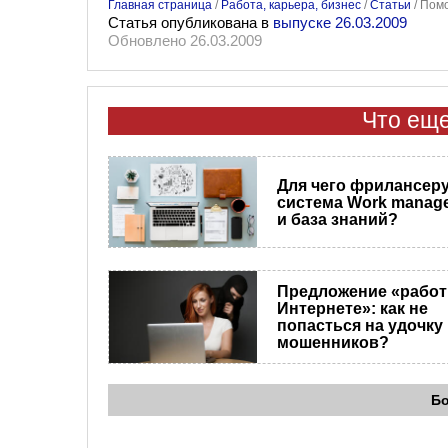
Главная страница
/
Работа, карьера, бизнес
/
Статьи
/
Помо
Статья опубликована в
выпуске 26.03.2009
Обновлено 26.03.2009
Что еще
Для чего фрилансер
система Work manag
и база знаний?
Предложение «работ
Интернете»: как не
попасться на удочку
мошенников?
Б