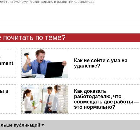
жет ли экономический кризис в развитии фриланса?
 почитать по теме?
у
Как не сойти с ума на
ement
удаленке?
ы в
Как доказать
работодателю, что
совмещать две работы —
это нормально?
ольше публикаций