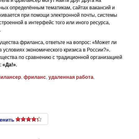
ель и фрилансер могут найти друг друга на
ых определённым тематикам, сайтах вакансий и
живается при помощи электронной почты, системы
троенной в интерфейс того или иного ресурса,
.
ества фриланса, ответьте на вопрос: «Может ли
в условиях экономического кризиса в России?».
ущества по сравнению с традиционной организацией
е:
«Да!»
.
илансер
,
фриланс
,
удаленная работа
,
енить