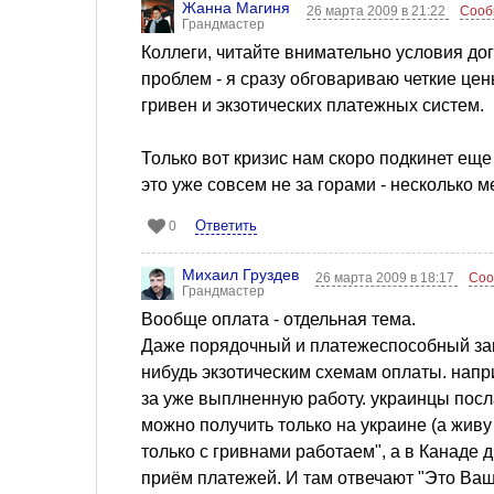
Жанна Магиня
26 марта 2009 в 21:22
Сооб
Грандмастер
Коллеги, читайте внимательно условия до
проблем - я сразу обговариваю четкие це
гривен и экзотических платежных систем.
Только вот кризис нам скоро подкинет еще
это уже совсем не за горами - несколько ме
Ответить
0
Михаил Груздев
26 марта 2009 в 18:17
Соо
Грандмастер
Вообще оплата - отдельная тема.
Даже порядочный и платежеспособный зак
нибудь экзотическим схемам оплаты. напри
за уже выплненную работу. украинцы посл
можно получить только на украине (а живу
только с гривнами работаем", а в Канаде д
приём платежей. И там отвечают "Это Ваш