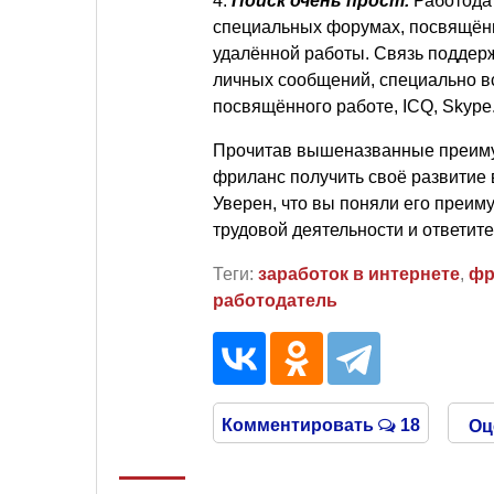
4.
Поиск очень прост.
Работодат
специальных форумах, посвящённ
удалённой работы. Связь поддер
личных сообщений, специально вс
посвящённого работе, ICQ, Skype
Прочитав вышеназванные преимущ
фриланс получить своё развитие 
Уверен, что вы поняли его преим
трудовой деятельности и ответит
Теги:
заработок в интернете
,
фр
работодатель
Комментировать
18
Оц