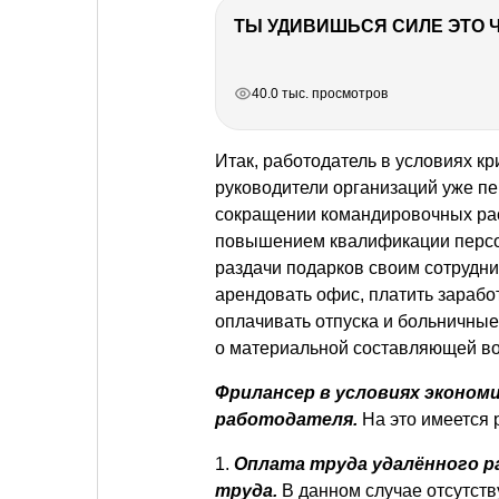
РЕКЛАМА
РЕКЛАМА
РЕКЛАМА
40.0 тыс. просмотров
Итак, работодатель в условиях кр
руководители организаций уже п
сокращении командировочных расх
повышением квалификации персо
раздачи подарков своим сотрудник
арендовать офис, платить зараб
оплачивать отпуска и больничные
о материальной составляющей во
Фрилансер в условиях эконом
работодателя.
На это имеется 
1.
Оплата труда удалённого р
труда.
В данном случае отсутству