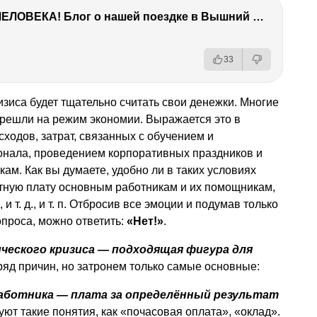
ТЫ УДИВИШЬСЯ СИЛЕ ЭТО ЧЕЛОВЕКА! Блог о нашей поездке в Вышний Волочек
33
изиса будет тщательно считать свои денежки. Многие
ерешли на режим экономии. Выражается это в
одов, затрат, связанных с обучением и
нала, проведением корпоративных праздников и
ам. Как вы думаете, удобно ли в таких условиях
отную плату основным работникам и их помощникам,
,
и т. д.
,
и т. п.
Отбросив все эмоции и подумав только
проса, можно ответить:
«Нет!»
.
ического кризиса — подходящая фигура для
ряд причин, но затронем только самые основные:
аботника — плата за определённый результат
ют такие понятия, как «почасовая оплата», «оклад».