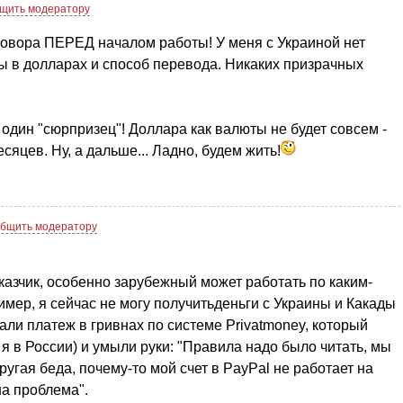
щить модератору
говора ПЕРЕД началом работы! У меня с Украиной нет
ны в долларах и способ перевода. Никаких призрачных
 один "сюрпризец"! Доллара как валюты не будет совсем -
сяцев. Ну, а дальше... Ладно, будем жить!
бщить модератору
азчик, особенно зарубежный может работать по каким-
мер, я сейчас не могу получитьденьги с Украины и Какады
али платеж в гривнах по системе Privatmoney, который
 я в России) и умыли руки: "Правила надо было читать, мы
ругая беда, почему-то мой счет в PayPal не работает на
а проблема".