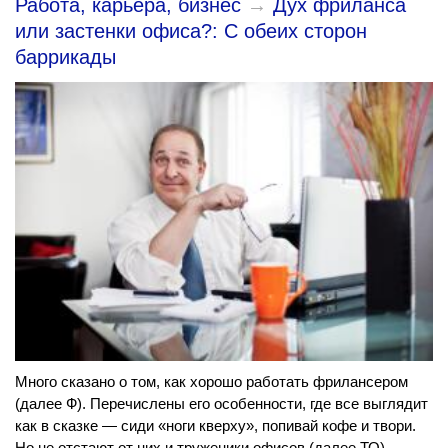
Работа, карьера, бизнес
→
Дух фриланса
или застенки офиса?: С обеих сторон
баррикады
Много сказано о том, как хорошо работать фрилансером
(далее Ф). Перечислены его особенности, где все выглядит
как в сказке — сиди «ноги кверху», попивай кофе и твори.
Но не отстают от них и труженики офисов (далее ТО),