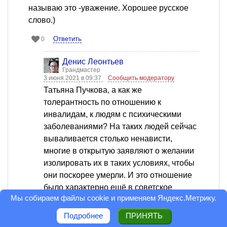
называю это -уважение. Хорошее русское
слово.)
Ответить
0
Денис Леонтьев
Грандмастер
3 июня 2021 в 09:37
Сообщить модератору
Татьяна Пучкова, а как же
толерантность по отношению к
инвалидам, к людям с психическими
заболеваниями? На таких людей сейчас
вываливается столько ненависти,
многие в открытую заявляют о желании
изолировать их в таких условиях, чтобы
они поскорее умерли. И это отношение
было характерно ещё в советское
Мы собираем файлы cookie и применяем
Яндекс.Метрику
.
время. В больницах персонал по
умолчанию относился к пациентам как к
Подробнее
ПРИНЯТЬ
неполноценным, обращался с ними так,