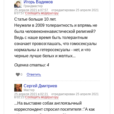
Игорь Вадимов
Грандмастер
25 апреля 2021 в 07:57
отредактирован 25 апреля 2021
в 07:57
Сообщить модератору
Статье больше 10 лет.
Неужели в 2009 толерантность и впрямь не
была человеконенавистической религией?
Ведь с наше время быть толерантным
означает провозглашать, что гомосексуалы
нормальны а гетеросексуалы - нет, и что
черные лучше белых и желтых...
Оценка статьи: 4
Ответить
0
Сергей Дмитриев
Мастер
25 апреля 2021 в 02:21
отредактирован 25 апреля 2021
в 02:23
Сообщить модератору
...На выставке собак англоязычный
корреспондент спросил посетителя :"А как